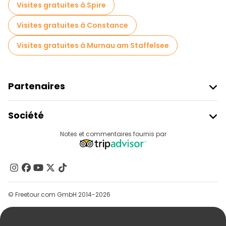
Visites gratuites à Spire
Visites gratuites à Constance
Visites gratuites à Murnau am Staffelsee
Partenaires
Rejoindre Freetour
Société
Connexion Du Fournisseur
Destinations
Notes et commentaires fournis par
Programme D’affiliation
À Propos De Nous
Contactez-Nous
Groupes
© Freetour.com GmbH 2014-2026
Aide
Blog