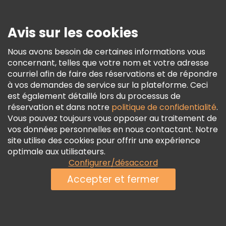
Presse
Sécurité Et Confidentialité
Avis sur les cookies
Conditions Générales Et Mentions Légales
Nous avons besoin de certaines informations vous
Politique En Matière De Cookies
concernant, telles que votre nom et votre adresse
Freetour Prix
courriel afin de faire des réservations et de répondre
à vos demandes de service sur la plateforme. Ceci
Programme De Fidélité
est également détaillé lors du processus de
réservation et dans notre
politique de confidentialité
.
Vous pouvez toujours vous opposer au traitement de
vos données personnelles en nous contactant. Notre
site utilise des cookies pour offrir une expérience
optimale aux utilisateurs.
Configurer/désaccord
Accepter et fermer