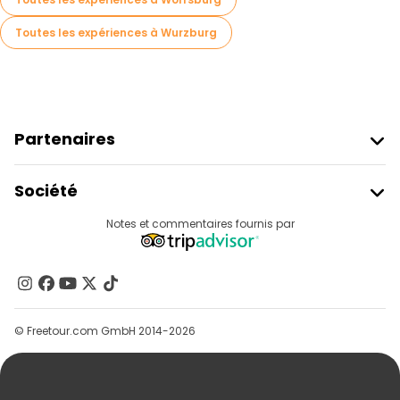
Toutes les expériences à Wurzburg
Partenaires
Rejoindre Freetour
Société
Connexion Du Fournisseur
Destinations
Notes et commentaires fournis par
Programme D’affiliation
À Propos De Nous
Contactez-Nous
Groupes
© Freetour.com GmbH 2014-2026
Aide
Blog
Presse