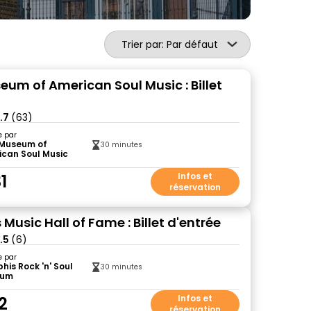
Trier par: Par défaut
eum of American Soul Music : Billet
.7
(63)
e par
 Museum of
30 minutes
ican Soul Music
1
Infos et
réservation
usic Hall of Fame : Billet d'entrée
.5
(6)
e par
is Rock 'n' Soul
30 minutes
eum
2
Infos et
réservation