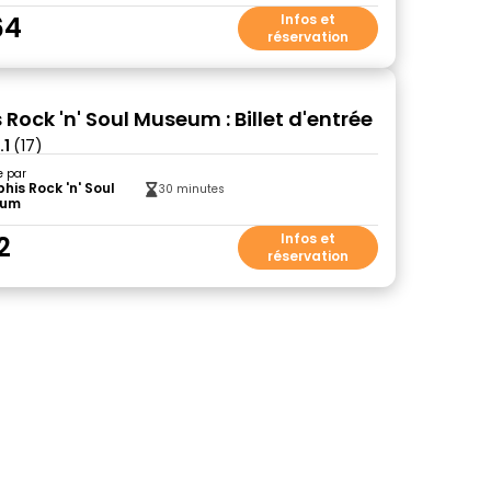
64
Infos et
réservation
ock 'n' Soul Museum : Billet d'entrée
.1
(17)
e par
is Rock 'n' Soul
30 minutes
eum
2
Infos et
réservation