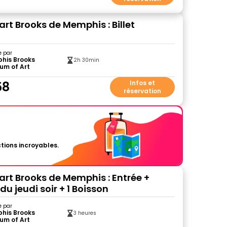
rt Brooks de Memphis : Billet
e par
his Brooks
2h 30min
um of Art
58
Infos et
réservation
tions incroyables.
art Brooks de Memphis : Entrée +
u jeudi soir + 1 Boisson
e par
his Brooks
3 heures
um of Art