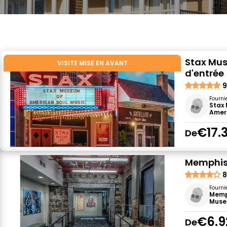
Stax Mus
VISITE MISE EN AVANT
d'entrée
9
Fourni
Stax
Amer
€17.3
De
Memphis M
8
Fourni
Memph
Mus
€6.9
De