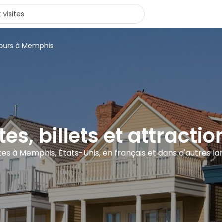
tours à Memphis
ites, billets et attract
ites à Memphis, États-Unis, en français et dans d'autres l