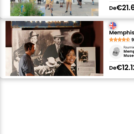
€21.
De
Memphis R
9
Fourni
Memph
Mus
€12.1
De