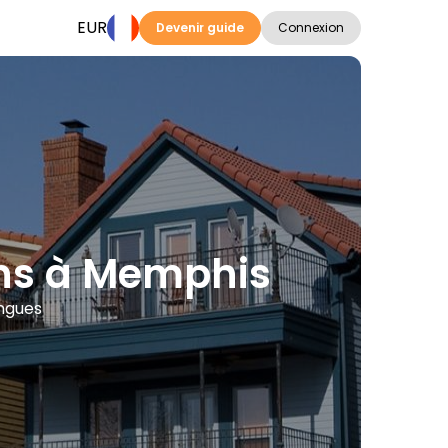
EUR
Devenir guide
Connexion
ions à Memphis
angues