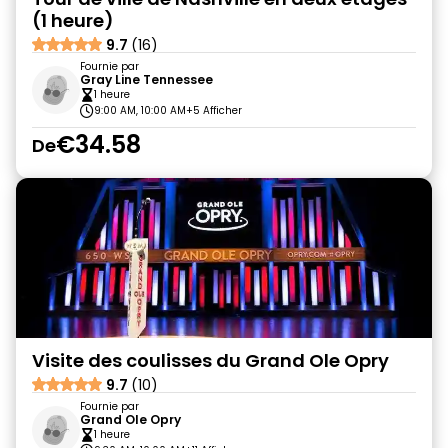
(1 heure)
9.7
(16)
Fournie par
Gray Line Tennessee
1 heure
9:00 AM, 10:00 AM
+5 Afficher
€34.58
De
Visite des coulisses du Grand Ole Opry
9.7
(10)
Fournie par
Grand Ole Opry
1 heure