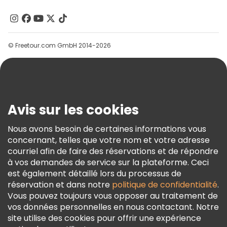
À Propos De Nous
Contactez-Nous
Groupes
© Freetour.com GmbH 2014-2026
Aide
Blog
Presse
Sécurité Et Confidentialité
Avis sur les cookies
Conditions Générales Et Mentions Légales
Nous avons besoin de certaines informations vous
Politique En Matière De Cookies
concernant, telles que votre nom et votre adresse
Freetour Prix
courriel afin de faire des réservations et de répondre
à vos demandes de service sur la plateforme. Ceci
Programme De Fidélité
est également détaillé lors du processus de
réservation et dans notre
politique de confidentialité
.
Vous pouvez toujours vous opposer au traitement de
vos données personnelles en nous contactant. Notre
site utilise des cookies pour offrir une expérience