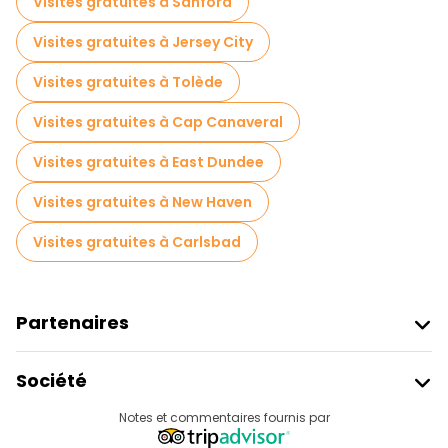
Visites gratuites à Sanford
Visites gratuites à Jersey City
Visites gratuites à Tolède
Visites gratuites à Cap Canaveral
Visites gratuites à East Dundee
Visites gratuites à New Haven
Visites gratuites à Carlsbad
Partenaires
Rejoindre Freetour
Société
Connexion Du Fournisseur
Destinations
Notes et commentaires fournis par
Programme D’affiliation