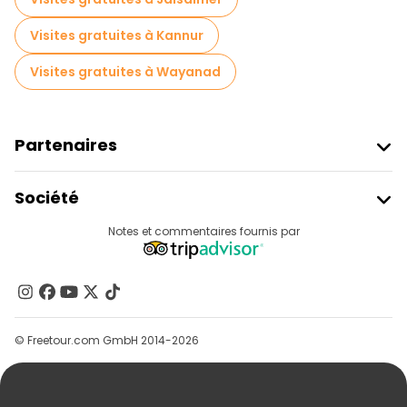
Visites gratuites à Kannur
Visites gratuites à Wayanad
Partenaires
Rejoindre Freetour
Société
Connexion Du Fournisseur
Destinations
Notes et commentaires fournis par
Programme D’affiliation
À Propos De Nous
Contactez-Nous
Groupes
© Freetour.com GmbH 2014-2026
Aide
Blog