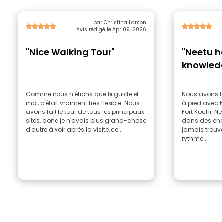
par Christina Larson
Avis rédigé le Apr 09, 2026
"Nice Walking Tour"
"Neetu h
knowledg
Comme nous n'étions que le guide et
Nous avons fa
moi, c'était vraiment très flexible. Nous
à pied avec N
avons fait le tour de tous les principaux
Fort Kochi. 
sites, donc je n'avais plus grand-chose
dans des end
d'autre à voir après la visite, ce...
jamais trou
rythme...