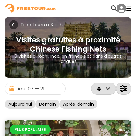
Free tours à Kochi
Visites gratuites à proximité
Chinese Fishing Nets
9 visites à Kochi, Inde, en français et dans d'autres
langues
Aujourd’hui
Demain
Après-demain
PLUS POPULAIRE