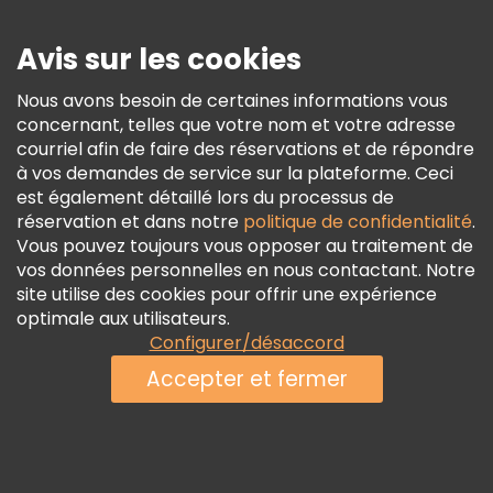
Presse
Sécurité Et Confidentialité
Avis sur les cookies
Conditions Générales Et Mentions Légales
Nous avons besoin de certaines informations vous
Politique En Matière De Cookies
concernant, telles que votre nom et votre adresse
Freetour Prix
courriel afin de faire des réservations et de répondre
à vos demandes de service sur la plateforme. Ceci
Programme De Fidélité
est également détaillé lors du processus de
réservation et dans notre
politique de confidentialité
.
Vous pouvez toujours vous opposer au traitement de
vos données personnelles en nous contactant. Notre
site utilise des cookies pour offrir une expérience
optimale aux utilisateurs.
Configurer/désaccord
Accepter et fermer