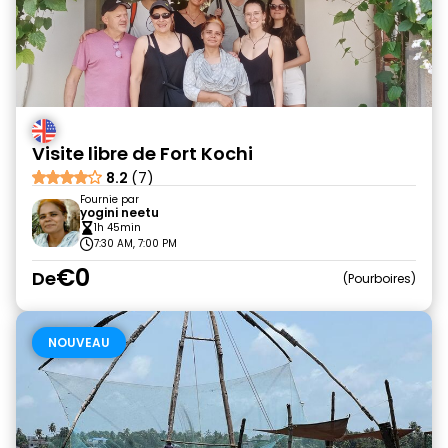
Visite libre de Fort Kochi
8.2
(7)
Fournie par
yogini neetu
1h 45min
7:30 AM, 7:00 PM
€0
De
Pourboires
NOUVEAU