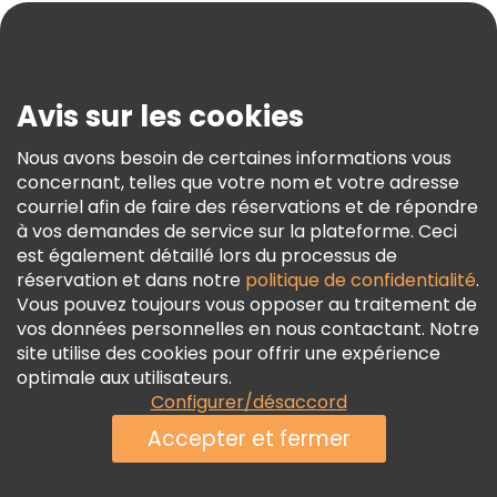
Blog
Presse
Sécurité Et Confidentialité
Avis sur les cookies
Conditions Générales Et Mentions Légales
Nous avons besoin de certaines informations vous
Politique En Matière De Cookies
concernant, telles que votre nom et votre adresse
Freetour Prix
courriel afin de faire des réservations et de répondre
à vos demandes de service sur la plateforme. Ceci
Programme De Fidélité
est également détaillé lors du processus de
réservation et dans notre
politique de confidentialité
.
Vous pouvez toujours vous opposer au traitement de
vos données personnelles en nous contactant. Notre
site utilise des cookies pour offrir une expérience
optimale aux utilisateurs.
Configurer/désaccord
Accepter et fermer