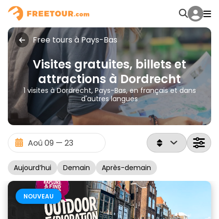
Free tours à Pays-Bas
Visites gratuites, billets et
attractions à Dordrecht
1 visites à Dordrecht, Pays-Bas, en français et dans
d'autres langues
Aujourd’hui
Demain
Après-demain
NOUVEAU