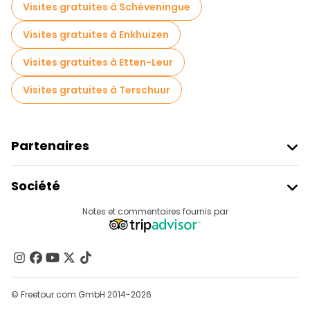
Visites gratuites à Schéveningue
Visites gratuites à Enkhuizen
Visites gratuites à Etten-Leur
Visites gratuites à Terschuur
Partenaires
Rejoindre Freetour
Société
Connexion Du Fournisseur
Destinations
Notes et commentaires fournis par
Programme D’affiliation
À Propos De Nous
Contactez-Nous
Groupes
© Freetour.com GmbH 2014-2026
Aide