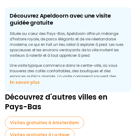
Découvrez Apeldoorn avec une visite
guidée gratuite
Située au cœur des Pays-Bas, Apeldoorn offre un mélange
d'histoire royale, de parcs élégants et de vie néerlandaise
moderne, ce qui en fait un lieu idéal à explorer à pied. Les rues
spacieuses et les environs verdoyants de la ville invitent les
visiteurs à ralentir et à tout apprécier à pied.
Une visite typique commence dans le centre-ville, où vous
trouverez des cafés confortables, des boutiques et des
espaces publics animés. La visite comprend souvent des
points forts comme la Grote Kerk (Grande Église) et la
En savoir plus
Marktplein, où vous pouvez apprendre comment Apeldoorn est
passé d'un petit village à une ville dynamique.
Découvrez d'autres villes en
Aucune visite n'est complète sans mentionner Paleis Het Loo,
Pays-Bas
l'ancien palais royal situé juste à l'extérieur du centre-ville. Bien
que le domaine du palais soit vaste, une visite gratuite peut
aborder l'importance historique du palais et la façon dont il a
Visites gratuites à Amsterdam
influencé l'aménagement et la culture d'Apeldoorn.
Visites gratuites à La Haye
Les espaces verts tels que le parc Berg et Bos et les forêts de la