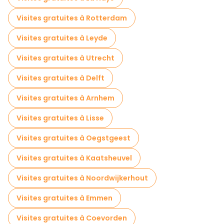
Veluwe à proximité ajoutent une touche naturelle à tout
itinéraire de promenade. En chemin, votre guide pourra vous
Visites gratuites à Rotterdam
donner des informations sur le rôle d'Apeldoorn dans l'histoire
et l'urbanisme néerlandais, ainsi que sur son mélange unique
Visites gratuites à Leyde
de nature et de vie citadine.
Visites gratuites à Utrecht
Visites gratuites à Delft
Visites gratuites à Arnhem
Visites gratuites à Lisse
Visites gratuites à Oegstgeest
Visites gratuites à Kaatsheuvel
Visites gratuites à Noordwijkerhout
Visites gratuites à Emmen
Visites gratuites à Coevorden