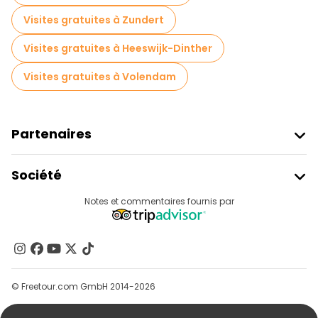
Visites gratuites à Zundert
Visites gratuites à Heeswijk-Dinther
Visites gratuites à Volendam
Partenaires
Rejoindre Freetour
Société
Connexion Du Fournisseur
Destinations
Notes et commentaires fournis par
Programme D’affiliation
À Propos De Nous
Contactez-Nous
Groupes
© Freetour.com GmbH 2014-2026
Aide
Blog