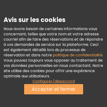
Presse
Sécurité Et Confidentialité
Avis sur les cookies
Conditions Générales Et Mentions Légales
Nous avons besoin de certaines informations vous
Politique En Matière De Cookies
concernant, telles que votre nom et votre adresse
Freetour Prix
courriel afin de faire des réservations et de répondre
à vos demandes de service sur la plateforme. Ceci
Programme De Fidélité
est également détaillé lors du processus de
réservation et dans notre
politique de confidentialité
.
Vous pouvez toujours vous opposer au traitement de
vos données personnelles en nous contactant. Notre
site utilise des cookies pour offrir une expérience
optimale aux utilisateurs.
Configurer/désaccord
Accepter et fermer