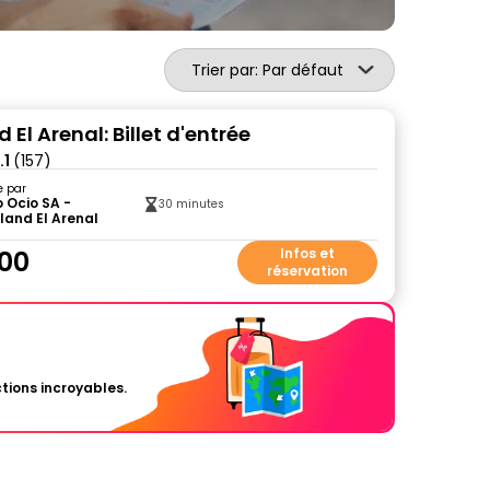
Trier par: Par défaut
El Arenal: Billet d'entrée
.1
(157)
e par
 Ocio SA -
30 minutes
and El Arenal
00
Infos et
réservation
tions incroyables.