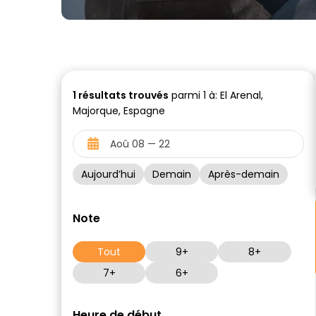
1
résultats trouvés
parmi 1 à: El Arenal,
Majorque, Espagne
Aujourd’hui
Demain
Après-demain
Note
Tout
9+
8+
7+
6+
Heure de début