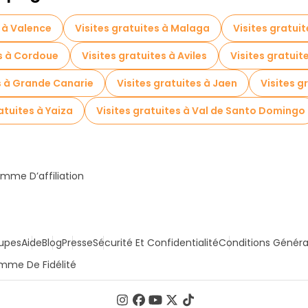
s à Valence
Visites gratuites à Malaga
Visites gratuit
es à Cordoue
Visites gratuites à Aviles
Visites gratuit
s à Grande Canarie
Visites gratuites à Jaen
Visites g
atuites à Yaiza
Visites gratuites à Val de Santo Domingo
mme D’affiliation
upes
Aide
Blog
Presse
Sécurité Et Confidentialité
Conditions Généra
mme De Fidélité