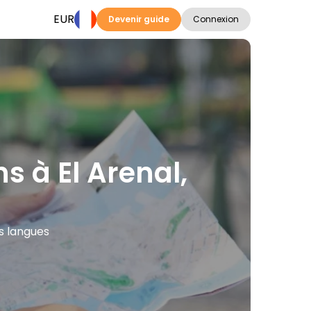
EUR
Devenir guide
Connexion
ns à El Arenal,
es langues