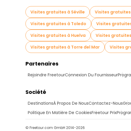
Visites gratuites à Séville
Visites gratuite
Visites gratuites à Toledo
Visites gratuit
Visites gratuites à Huelva
Visites gratuite
Visites gratuites à Torre del Mar
Visites gr
Partenaires
Rejoindre Freetour
Connexion Du Fournisseur
Progra
Société
Destinations
À Propos De Nous
Contactez-Nous
Gro
Politique En Matière De Cookies
Freetour Prix
Progra
© Freetour.com GmbH 2014-2026