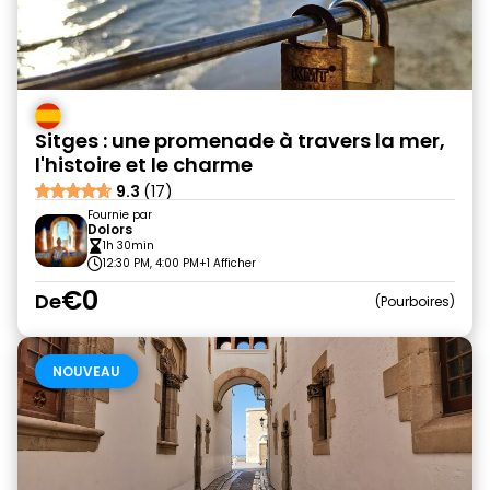
Sitges : une promenade à travers la mer,
l'histoire et le charme
9.3
(17)
Fournie par
Dolors
1h 30min
12:30 PM, 4:00 PM
+1 Afficher
€0
De
Pourboires
NOUVEAU