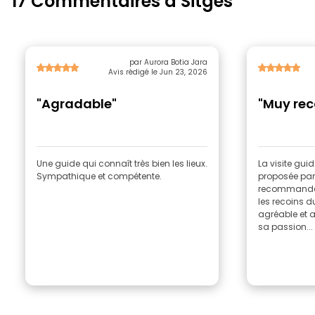
17 Commentaires à Sitges
par Aurora Botia Jara
Avis rédigé le Jun 23, 2026
"Agradable"
"Muy re
Une guide qui connaît très bien les lieux.
La visite gui
Sympathique et compétente.
proposée par
recommandée. 
les recoins d
agréable et a
sa passion...