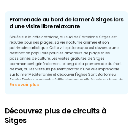
Promenade au bord de la mer à Sitges lors
d'une visite libre relaxante
Située sur la côte catalane, au sud de Barcelone, Sitges est
réputée pour ses plages, sa vie nocturne animée et son
patrimoine artistique. Cette ville pittoresque est devenue une
destination populaire pour les amateurs de plage et les
passionnés de culture. Les visites gratuites de Sitges
commencent généralement le long de la promenade du front
de mer, où les visiteurs peuvent profiter d'une vue imprenable
sur la mer Méditerranée et découvrir l'église Sant Bartomeu i
Santa Tecla, un superbe édifice baroque situé juste au bord de
En savoir plus
l'eau.
Sitges est depuis longtemps associée à l'art, et de nombreux
circuits incluent la visite du Museu Cau Ferrat, l'ancien atelier et
la maison de Santiago Rusiñol, une figure clé du modernisme
Découvrez plus de circuits à
catalan. La vieille ville de Sitges offre des rues étroites bordées
de galeries, de cafés et de boutiques, parfaites pour une
Sitges
promenade de l'après-midi.