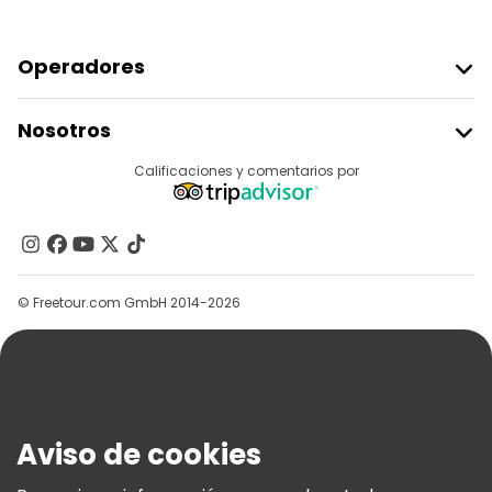
Operadores
Unirse A Freetour
Nosotros
Acceder Como Proveedor
Destinos
Calificaciones y comentarios por
Programa De Afiliados
Acerca De Nosotros
Contacto
Grupos
© Freetour.com GmbH 2014-2026
Ayuda
Blog
Prensa
Seguridad Y Privacidad
Aviso de cookies
Términos E Información Legal
Política De Cookies