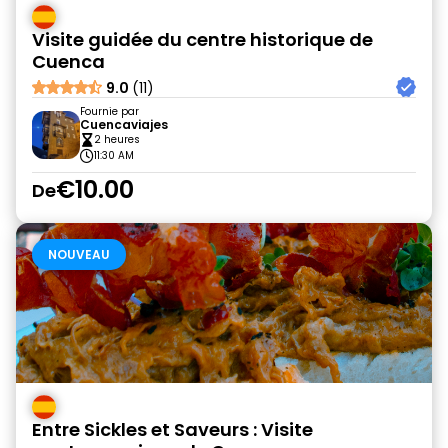
Visite guidée du centre historique de
Cuenca
9.0
(11)
Fournie par
Cuencaviajes
2 heures
11:30 AM
€10.00
De
NOUVEAU
Entre Sickles et Saveurs : Visite