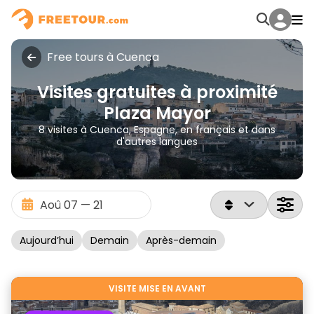
Free tours à Cuenca
Visites gratuites à proximité
Plaza Mayor
8 visites à Cuenca, Espagne, en français et dans
d'autres langues
Aujourd’hui
Demain
Après-demain
VISITE MISE EN AVANT