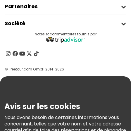
Partenaires
Rejoindre Freetour
Société
Connexion Du Fournisseur
Destinations
Notes et commentaires fournis par
Programme D’affiliation
À Propos De Nous
Contactez-Nous
Groupes
© Freetour.com GmbH 2014-2026
Aide
Blog
Presse
Sécurité Et Confidentialité
Avis sur les cookies
Conditions Générales Et Mentions Légales
Nous avons besoin de certaines informations vous
Politique En Matière De Cookies
concernant, telles que votre nom et votre adresse
Freetour Prix
courriel afin de faire des réservations et de répondre