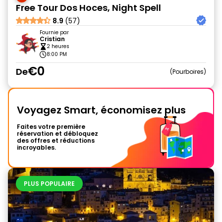
Free Tour Dos Hoces, Night Spell
8.9
(57)
Fournie par
Cristian
2 heures
8:00 PM
€0
De
Pourboires
Voyagez Smart, économisez plus
Faites votre première
réservation et débloquez
des offres et réductions
incroyables.
PLUS POPULAIRE