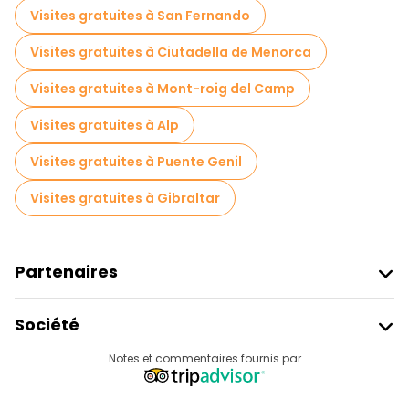
Visites gratuites à San Fernando
Visites gratuites à Ciutadella de Menorca
Visites gratuites à Mont-roig del Camp
Visites gratuites à Alp
Visites gratuites à Puente Genil
Visites gratuites à Gibraltar
Partenaires
Rejoindre Freetour
Société
Connexion Du Fournisseur
Destinations
Notes et commentaires fournis par
Programme D’affiliation
À Propos De Nous