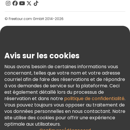
Contactez-Nous
Groupes
© Freetour.com GmbH 2014-2026
Aide
Blog
Presse
Sécurité Et Confidentialité
Avis sur les cookies
Conditions Générales Et Mentions Légales
Nous avons besoin de certaines informations vous
Politique En Matière De Cookies
concernant, telles que votre nom et votre adresse
Freetour Prix
courriel afin de faire des réservations et de répondre
à vos demandes de service sur la plateforme. Ceci
Programme De Fidélité
est également détaillé lors du processus de
réservation et dans notre
politique de confidentialité
.
Vous pouvez toujours vous opposer au traitement de
vos données personnelles en nous contactant. Notre
site utilise des cookies pour offrir une expérience
optimale aux utilisateurs.