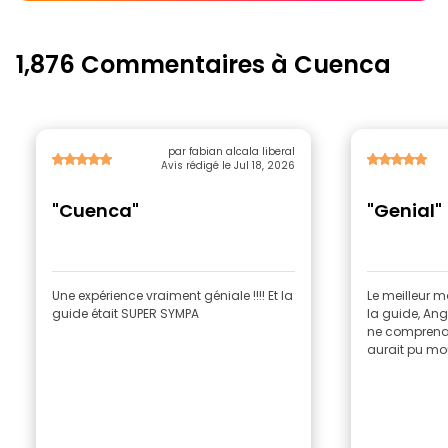
1,876 Commentaires à Cuenca
par fabian alcala liberal
Avis rédigé le Jul 18, 2026
"Cuenca"
"Genial"
Une expérience vraiment géniale !!!! Et la
Le meilleur mo
guide était SUPER SYMPA
la guide, Ang
ne comprenai
aurait pu mour