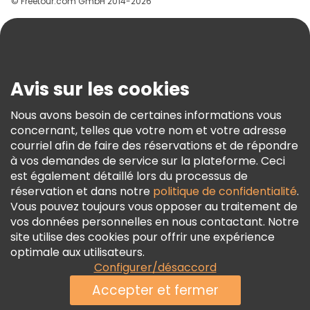
© Freetour.com GmbH 2014-2026
Aide
Blog
Presse
Sécurité Et Confidentialité
Avis sur les cookies
Conditions Générales Et Mentions Légales
Nous avons besoin de certaines informations vous
Politique En Matière De Cookies
concernant, telles que votre nom et votre adresse
Freetour Prix
courriel afin de faire des réservations et de répondre
à vos demandes de service sur la plateforme. Ceci
Programme De Fidélité
est également détaillé lors du processus de
réservation et dans notre
politique de confidentialité
.
Vous pouvez toujours vous opposer au traitement de
vos données personnelles en nous contactant. Notre
site utilise des cookies pour offrir une expérience
optimale aux utilisateurs.
Configurer/désaccord
Accepter et fermer