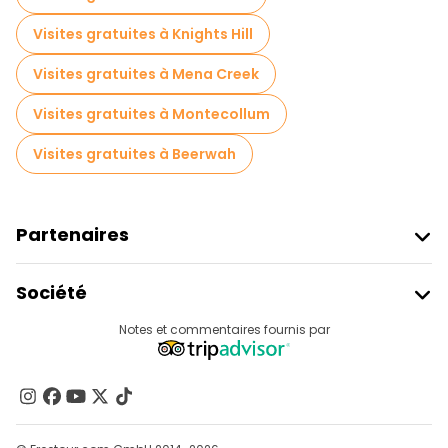
Visites gratuites à Knights Hill
Visites gratuites à Mena Creek
Visites gratuites à Montecollum
Visites gratuites à Beerwah
Partenaires
Rejoindre Freetour
Société
Connexion Du Fournisseur
Destinations
Notes et commentaires fournis par
Programme D’affiliation
À Propos De Nous
Contactez-Nous
Groupes