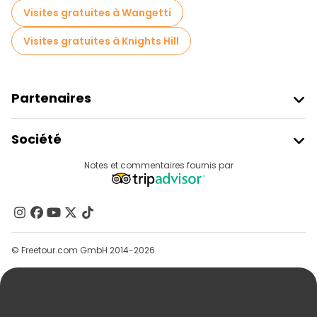
Visites gratuites à Wangetti
Visites gratuites à Knights Hill
Partenaires
Rejoindre Freetour
Société
Connexion Du Fournisseur
Destinations
Notes et commentaires fournis par
Programme D’affiliation
À Propos De Nous
Contactez-Nous
Groupes
© Freetour.com GmbH 2014-2026
Aide
Blog
Presse