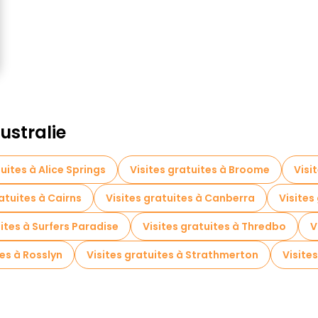
ustralie
tuites à Alice Springs
Visites gratuites à Broome
Visi
atuites à Cairns
Visites gratuites à Canberra
Visite
uites à Surfers Paradise
Visites gratuites à Thredbo
V
tes à Rosslyn
Visites gratuites à Strathmerton
Visite