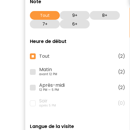
Note
Tout
9+
8+
7+
6+
Heure de début
Tout
(2)
Matin
(2)
avant 12 PM
Après-midi
(2)
12 PM — 5 PM
Soir
(0)
après 5 PM
Langue de la visite