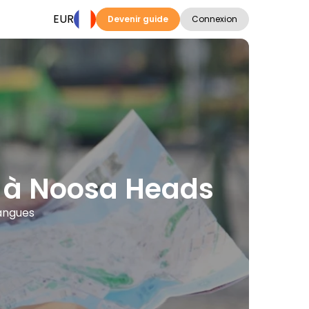
EUR
Devenir guide
Connexion
ns à Noosa Heads
langues