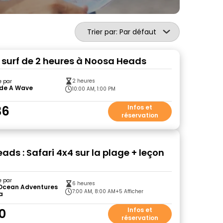
Trier par: Par défaut
 surf de 2 heures à Noosa Heads
2 heures
e par
ide A Wave
10:00 AM, 1:00 PM
36
Infos et
réservation
ds : Safari 4x4 sur la plage + leçon
e par
6 heures
 Ocean Adventures
7:00 AM, 8:00 AM
+5 Afficher
a
10
Infos et
réservation