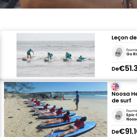
Leçon de
Fourni
Go R
€51.
De
Noosa Hea
de surf
Fourni
Epic
Noos
€91.
De