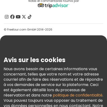
Destinations
Notes et commentaires fournis par
Programme D’affiliation
À Propos De Nous
Contactez-Nous
Groupes
© Freetour.com GmbH 2014-2026
Aide
Blog
Presse
Sécurité Et Confidentialité
Avis sur les cookies
Conditions Générales Et Mentions Légales
Nous avons besoin de certaines informations vous
Politique En Matière De Cookies
concernant, telles que votre nom et votre adresse
Freetour Prix
courriel afin de faire des réservations et de répondre
à vos demandes de service sur la plateforme. Ceci
Programme De Fidélité
est également détaillé lors du processus de
réservation et dans notre
politique de confidentialité
.
Vous pouvez toujours vous opposer au traitement de
vos données personnelles en nous contactant. Notre