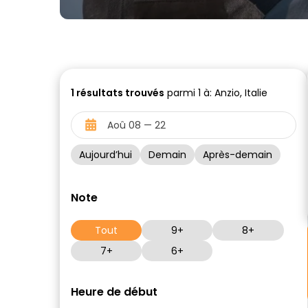
1
résultats trouvés
parmi 1 à: Anzio, Italie
Aujourd’hui
Demain
Après-demain
Note
Tout
9+
8+
7+
6+
Heure de début