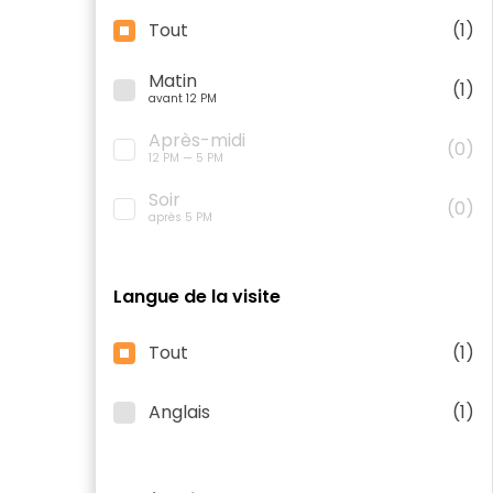
Tout
(1)
Matin
(1)
avant 12 PM
Après-midi
(0)
12 PM — 5 PM
Soir
(0)
après 5 PM
Langue de la visite
Tout
(1)
Anglais
(1)