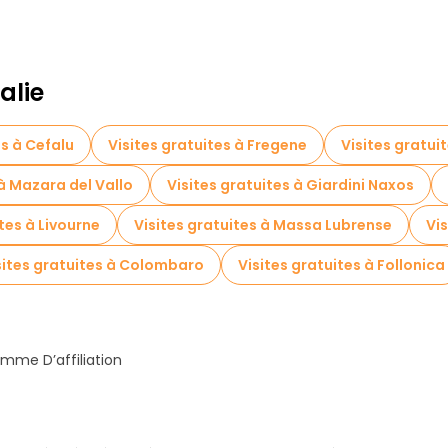
alie
es à Cefalu
Visites gratuites à Fregene
Visites gratui
 à Mazara del Vallo
Visites gratuites à Giardini Naxos
tes à Livourne
Visites gratuites à Massa Lubrense
Vis
sites gratuites à Colombaro
Visites gratuites à Follonica
mme D’affiliation