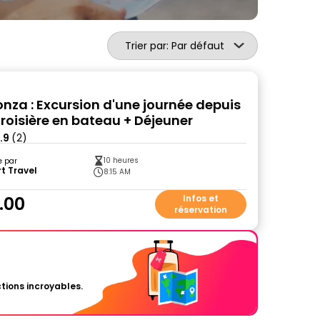
Trier par: Par défaut
Ponza : Excursion d'une journée depuis
Croisière en bateau + Déjeuner
.9
(2)
10 heures
e par
t Travel
8:15 AM
.00
Infos et
réservation
tions incroyables.