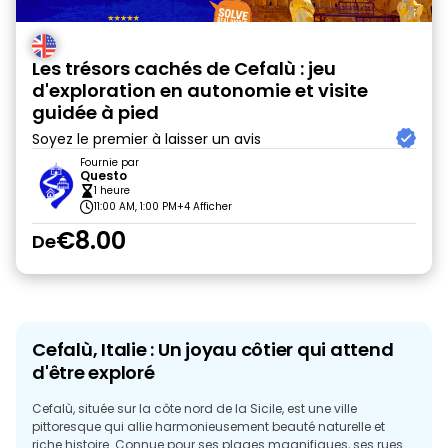
Les trésors cachés de Cefalù : jeu
d'exploration en autonomie et visite
guidée à pied
Soyez le premier à laisser un avis
Fournie par
Questo
1 heure
11:00 AM, 1:00 PM
+4 Afficher
€8.00
De
Cefalù, Italie : Un joyau côtier qui attend
d'être exploré
Cefalù, située sur la côte nord de la Sicile, est une ville
pittoresque qui allie harmonieusement beauté naturelle et
riche histoire. Connue pour ses plages magnifiques, ses rues