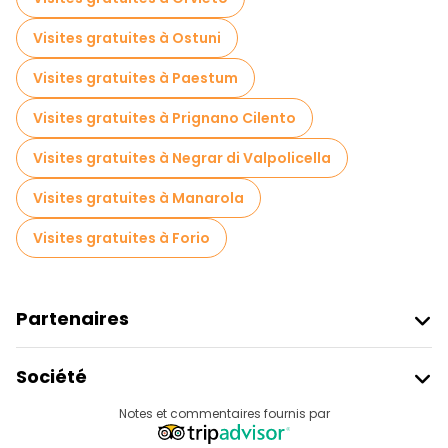
Visites gratuites à Ostuni
Visites gratuites à Paestum
Visites gratuites à Prignano Cilento
Visites gratuites à Negrar di Valpolicella
Visites gratuites à Manarola
Visites gratuites à Forio
Partenaires
Rejoindre Freetour
Société
Connexion Du Fournisseur
Destinations
Notes et commentaires fournis par
Programme D’affiliation
À Propos De Nous