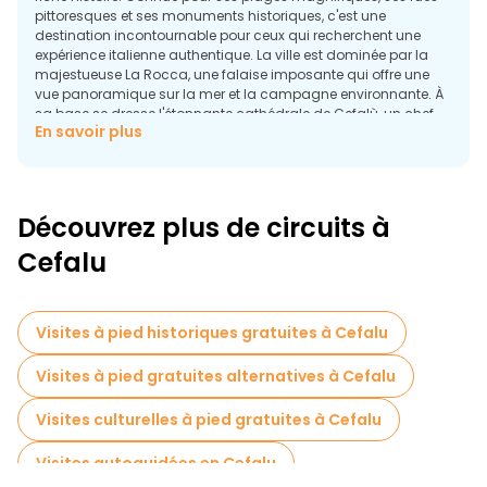
pittoresques et ses monuments historiques, c'est une
destination incontournable pour ceux qui recherchent une
expérience italienne authentique. La ville est dominée par la
majestueuse La Rocca, une falaise imposante qui offre une
vue panoramique sur la mer et la campagne environnante. À
sa base se dresse l'étonnante cathédrale de Cefalù, un chef-
En savoir plus
d'œuvre normand aux mosaïques complexes et aux arches
vertigineuses qui transportent les visiteurs au XIIe siècle.
En vous promenant dans les rues étroites et pavées, vous
trouverez de charmantes boutiques, des restaurants
Découvrez plus de circuits à
traditionnels et des piazzas animées ; chaque coin de rue offre
un aperçu de la vie sicilienne. Pour ceux qui souhaitent explorer
Cefalu
les trésors de la ville sans dépenser une fortune, il existe
plusieurs visites gratuites qui permettent de découvrir le riche
patrimoine culturel de Cefalù, notamment son architecture
médiévale, ses anciens lavoirs et ses légendes locales.
Visites à pied historiques gratuites à Cefalu
Visites à pied gratuites alternatives à Cefalu
Visites culturelles à pied gratuites à Cefalu
Visites autoguidées en Cefalu