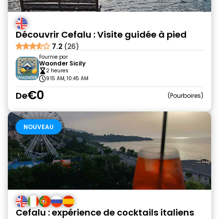
Découvrir Cefalu : Visite guidée à pied
7.2
(26)
Fournie par
Waonder Sicily
2 heures
9:15 AM, 10:45 AM
€0
De
Pourboires
NOUVEAU
Cefalu : expérience de cocktails italiens