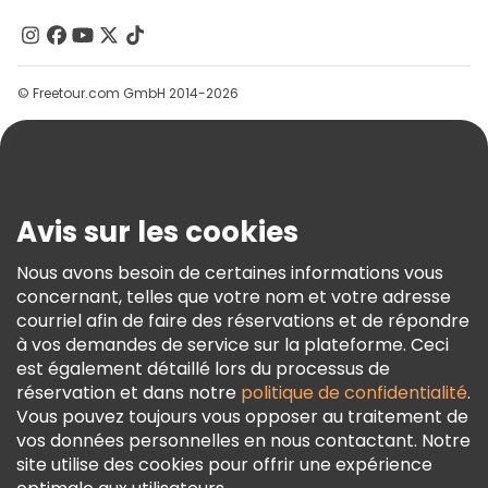
Contactez-Nous
Groupes
© Freetour.com GmbH 2014-2026
Aide
Blog
Presse
Sécurité Et Confidentialité
Avis sur les cookies
Conditions Générales Et Mentions Légales
Nous avons besoin de certaines informations vous
Politique En Matière De Cookies
concernant, telles que votre nom et votre adresse
Freetour Prix
courriel afin de faire des réservations et de répondre
à vos demandes de service sur la plateforme. Ceci
Programme De Fidélité
est également détaillé lors du processus de
réservation et dans notre
politique de confidentialité
.
Vous pouvez toujours vous opposer au traitement de
vos données personnelles en nous contactant. Notre
site utilise des cookies pour offrir une expérience