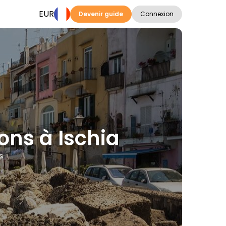
EUR
Devenir guide
Connexion
ions à Ischia
s