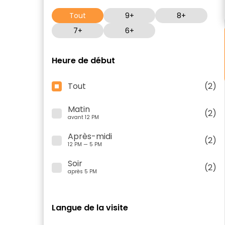
Tout
9+
8+
7+
6+
Heure de début
Tout
(2)
Matin
(2)
avant 12 PM
Après-midi
(2)
12 PM — 5 PM
Soir
(2)
après 5 PM
Langue de la visite