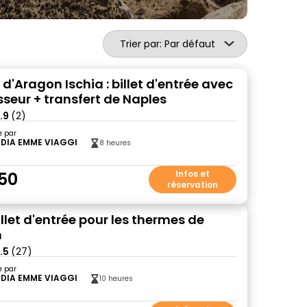
Trier par: Par défaut
'Aragon Ischia : billet d'entrée avec
sseur + transfert de Naples
.9
(2)
e par
DIA EMME VIAGGI
8 heures
50
Infos et
réservation
Billet d'entrée pour les thermes de
n
.5
(27)
e par
DIA EMME VIAGGI
10 heures