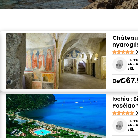
Château d
hydrogli
9
Fourni
ARCA
SRL
€67.
De
Ischia : 
Poséido
9
Fourni
ARCA
SRL