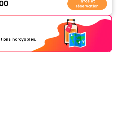
00
Infos et
réservation
tions incroyables.