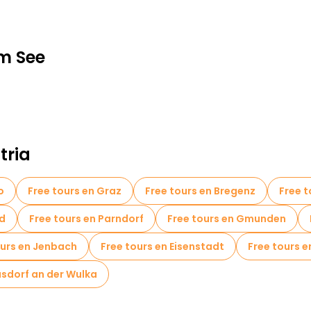
am See
tria
o
Free tours en Graz
Free tours en Bregenz
Free t
nd
Free tours en Parndorf
Free tours en Gmunden
ours en Jenbach
Free tours en Eisenstadt
Free tours en
usdorf an der Wulka