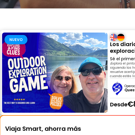
NUEVO
Los diari
explorac
Sé el prime
¡Explora el pin
siguiendo las hu
resuelve acerti
cuando estés li
Opera
Ques
€
Desde
Viaja Smart, ahorra más