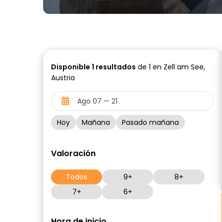
Disponible
1
resultados
de 1 en Zell am See,
Austria
Hoy
Mañana
Pasado mañana
Valoración
Todos
9+
8+
7+
6+
Hora de inicio