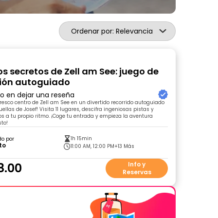
Ordenar por: Relevancia
os secretos de Zell am See: juego de
ión autoguiado
ro en dejar una reseña
toresco centro de Zell am See en un divertido recorrido autoguiado
ellas de Josef! Visita 11 lugares, descifra ingeniosas pistas y
jos a tu propio ritmo. ¡Coge tu entrada y empieza la aventura
sto!
1h 15min
do por
to
11:00 AM, 12:00 PM
+13 Más
8.00
Info y
Reservas