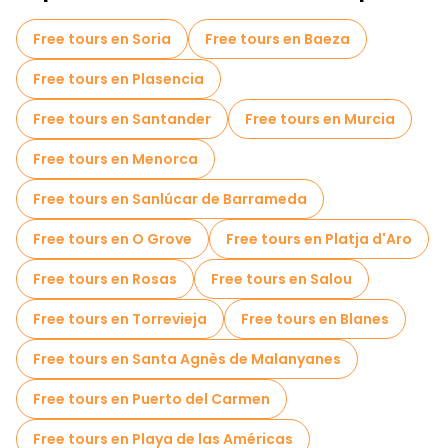
Juegos de escape en Zaragoza
Free tours en Soria
Free tours en Baeza
Tours fotográficos en Zaragoza
Free tours en Plasencia
Free Tour Leyendas y Misterios de Zaragoza
Free tours en Santander
Free tours en Murcia
Free tour por el casco antiguo en Zaragoza
Free tours en Menorca
Tours mercados en Zaragoza
Free tours en Sanlúcar de Barrameda
Tours gastronómicos en Zaragoza
Free tours en O Grove
Free tours en Platja d'Aro
Free tours cerca Mercado Central de Zaragoza
Free tours en Rosas
Free tours en Salou
Free tours cerca Catedral del Salvador de Zaragoza
Free tours en Torrevieja
Free tours en Blanes
Free tours cerca Sala de Exposiciones La Lonja
Free tours en Santa Agnès de Malanyanes
Free tours en Puerto del Carmen
Free tours en Playa de las Américas