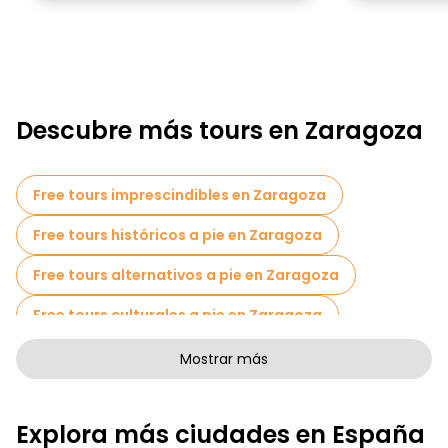
Descubre más tours en Zaragoza
Free tours imprescindibles en Zaragoza
Free tours históricos a pie en Zaragoza
Free tours alternativos a pie en Zaragoza
Free tours culturales a pie en Zaragoza
Free tours de arte a pie en Zaragoza
Mostrar más
Free tours a pie para familias en Zaragoza
Explora más ciudades en España
Tours autoguiados en Zaragoza