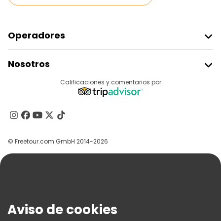
Operadores
Unirse A Freetour
Nosotros
Acceder Como Proveedor
Destinos
Calificaciones y comentarios por
Programa De Afiliados
Acerca De Nosotros
Contacto
Grupos
© Freetour.com GmbH 2014-2026
Ayuda
Blog
Prensa
Seguridad Y Privacidad
Aviso de cookies
Términos E Información Legal