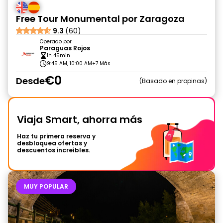
Free Tour Monumental por Zaragoza
9.3
(60)
Operado por
Paraguas Rojos
1h 45min
9:45 AM, 10:00 AM
+7 Más
€0
Desde
Basado en propinas
Viaja Smart, ahorra más
Haz tu primera reserva y
desbloquea ofertas y
descuentos increíbles.
MUY POPULAR