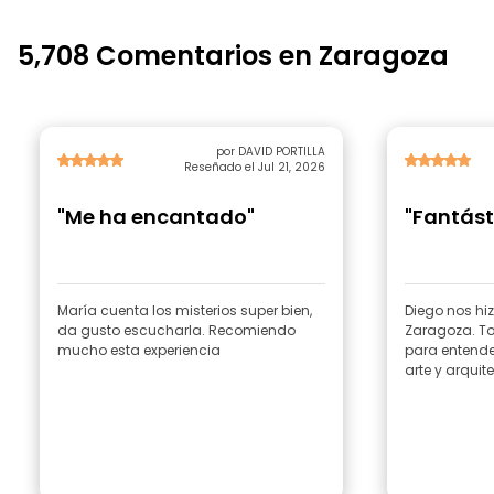
5,708 Comentarios en Zaragoza
por DAVID PORTILLA
Reseñado el Jul 21, 2026
"Me ha encantado"
"Fantást
María cuenta los misterios super bien,
Diego nos hiz
da gusto escucharla. Recomiendo
Zaragoza. T
mucho esta experiencia
para entender
arte y arquit