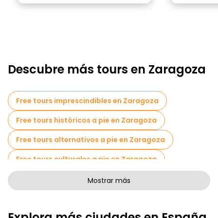
Descubre más tours en Zaragoza
Free tours imprescindibles en Zaragoza
Free tours históricos a pie en Zaragoza
Free tours alternativos a pie en Zaragoza
Free tours culturales a pie en Zaragoza
Free tours de arte a pie en Zaragoza
Mostrar más
Free tours a pie para familias en Zaragoza
Explora más ciudades en España
Tours autoguiados en Zaragoza