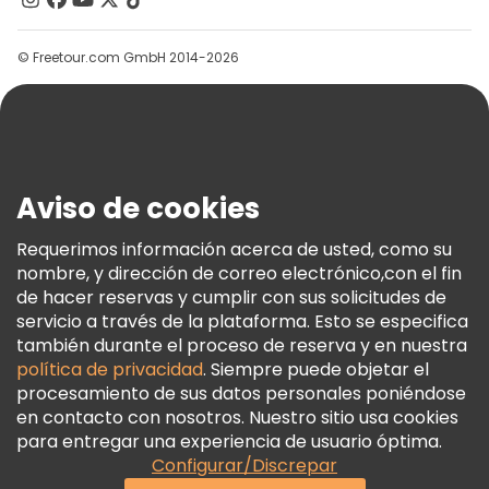
Grupos
© Freetour.com GmbH 2014-2026
Ayuda
Blog
Prensa
Seguridad Y Privacidad
Aviso de cookies
Términos E Información Legal
Política De Cookies
Requerimos información acerca de usted, como su
nombre, y dirección de correo electrónico,con el fin
Freetour Premios
de hacer reservas y cumplir con sus solicitudes de
Programa De Fidelidad
servicio a través de la plataforma. Esto se especifica
también durante el proceso de reserva y en nuestra
política de privacidad
. Siempre puede objetar el
procesamiento de sus datos personales poniéndose
en contacto con nosotros. Nuestro sitio usa cookies
para entregar una experiencia de usuario óptima.
Configurar/Discrepar