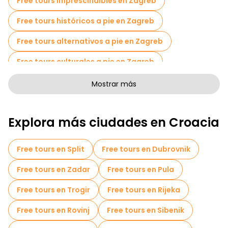
Free tours imprescindibles en Zagreb
Free tours históricos a pie en Zagreb
Free tours alternativos a pie en Zagreb
Free tours culturales a pie en Zagreb
Free tours de arte a pie en Zagreb
Mostrar más
Free tours a pie para familias en Zagreb
Explora más ciudades en Croacia
Actividades deportivas en Zagreb
Tours autoguiados en Zagreb
Free tours en Split
Free tours en Dubrovnik
Tickets de entrada en Zagreb
Free tours en Zadar
Free tours en Pula
Museos en Zagreb
Free tours en Trogir
Free tours en Rijeka
Free tour por el casco antiguo en Zagreb
Free tours en Rovinj
Free tours en Sibenik
Tours para grupos pequeños en Zagreb