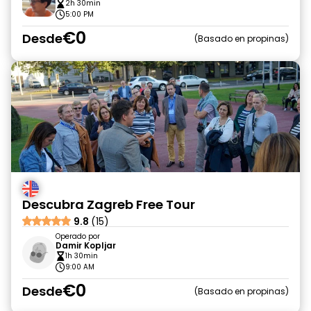
2h 30min
5:00 PM
€0
Desde
Basado en propinas
Descubra Zagreb Free Tour
9.8
(15)
Operado por
Damir Kopljar
1h 30min
9:00 AM
€0
Desde
Basado en propinas