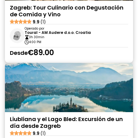
Zagreb: Tour Culinario con Degustación
de Comida y Vino
9.9
(1)
Operado por
Toural - AM Audere d.o.o. Croatia
3h 30min
4:00 PM
€89.00
Desde
Liubliana y el Lago Bled: Excursión de un
día desde Zagreb
9.9
(1)