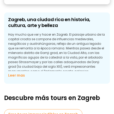
Zagreb, una ciudad rica en historia,
cultura, arte y belleza
Hay mucho que ver y hacer en Zagreb. El paisaje urbano de la
capital croata se compone de influencias medievales,
neogóticas y austrohúngaras, reflejo de un antiguo legado
que se remonta a la época romana. Mientras pasea desde el
milenario distrito de Gornji grad, en la Ciudad Alta, con las
magníficas agujas de la catedral a la vista, por el arbolado
paseo Strossmayer y por las calles adoquinadas de Donji
grad (la ciudad baja del siglo XIX), verá impresionantes
monumentos como el Parlamento croata, palacios
Leer mas
presidenciales, galerías, museos y teatros.
Freetour.com recomienda realizar un recorrido gratuito a pie
por Zagreb para conocer su vasta y fascinante historia, que
incluye conflictos medievales, un devastador incendio en el
Descubre más tours en Zagreb
siglo XVII y una guerra de independencia muy reciente. Entre
los lugares de interés destacan la Puerta de Piedra, Krvavi Most
(el Puente Sangriento) y la Torre Lotrscak, del siglo XIII.