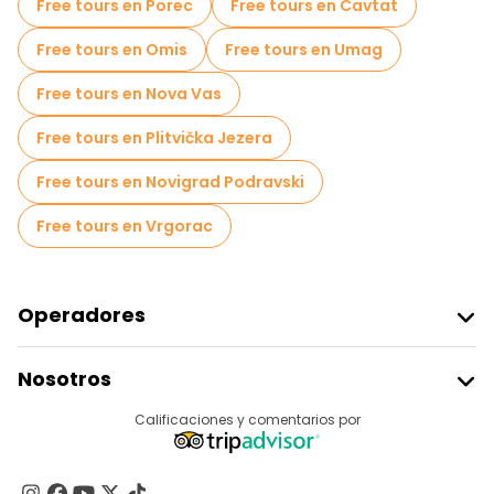
Free tours en Porec
Free tours en Cavtat
Tours mercados en Zagreb
Free tours en Omis
Free tours en Umag
Tours de degustación locales en Zagreb
Free tours en Nova Vas
Free tours de un día en Zagreb
Free tours en Plitvička Jezera
Tours gastronómicos en Zagreb
Free tours en Novigrad Podravski
Free tours cerca Stone Gate
Free tours en Vrgorac
Free tours cerca Cathedral of Zagreb
Free tours cerca St. Mark's Church
Operadores
Unirse A Freetour
Nosotros
Acceder Como Proveedor
Destinos
Calificaciones y comentarios por
Programa De Afiliados
Acerca De Nosotros
Contacto