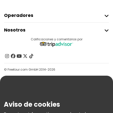
Operadores
Unirse A Freetour
Nosotros
Acceder Como Proveedor
Destinos
Calificaciones y comentarios por
Programa De Afiliados
Acerca De Nosotros
Contacto
Grupos
© Freetour.com GmbH 2014-2026
Ayuda
Blog
Prensa
Seguridad Y Privacidad
Aviso de cookies
Términos E Información Legal
Política De Cookies