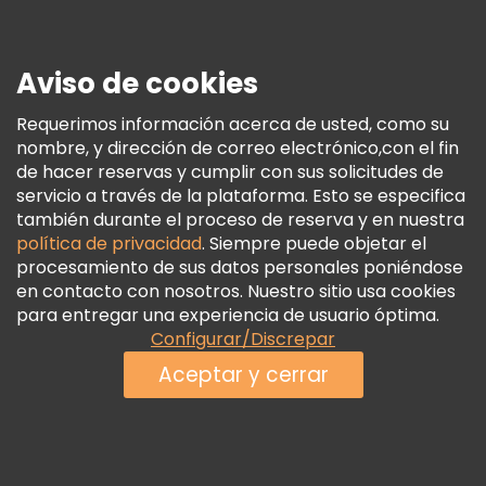
Prensa
Seguridad Y Privacidad
Aviso de cookies
Términos E Información Legal
Política De Cookies
Requerimos información acerca de usted, como su
nombre, y dirección de correo electrónico,con el fin
Freetour Premios
de hacer reservas y cumplir con sus solicitudes de
Programa De Fidelidad
servicio a través de la plataforma. Esto se especifica
también durante el proceso de reserva y en nuestra
política de privacidad
. Siempre puede objetar el
procesamiento de sus datos personales poniéndose
en contacto con nosotros. Nuestro sitio usa cookies
para entregar una experiencia de usuario óptima.
Configurar/Discrepar
Aceptar y cerrar
Ver disponibilidad