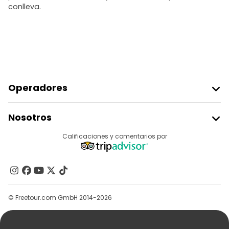
conlleva.
Operadores
Unirse A Freetour
Nosotros
Acceder Como Proveedor
Destinos
Calificaciones y comentarios por
Programa De Afiliados
Acerca De Nosotros
Contacto
Grupos
© Freetour.com GmbH 2014-2026
Ayuda
Blog