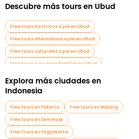
Descubre más tours en Ubud
Free tours históricos a pie en Ubud
Free tours alternativos a pie en Ubud
Free tours culturales a pie en Ubud
Free tours a pie para familias en Ubud
Actividades deportivas en Ubud
Explora más ciudades en
Tours de degustación locales en Ubud
Indonesia
Free tours de un día en Ubud
Free tours en Yakarta
Free tours en Malang
Tours en bicicleta en Ubud
Free tours en Seminyak
Tours gastronómicos en Ubud
Free tours en Yogyakarta
Free tours cerca Ceking Rice Terrace