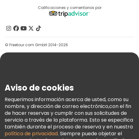
Acceder Como Proveedor
Destinos
Calificaciones y comentarios por
Programa De Afiliados
Acerca De Nosotros
Contacto
Grupos
© Freetour.com GmbH 2014-2026
Ayuda
Blog
Prensa
Seguridad Y Privacidad
Aviso de cookies
Términos E Información Legal
Política De Cookies
Requerimos información acerca de usted, como su
nombre, y dirección de correo electrónico,con el fin
Freetour Premios
de hacer reservas y cumplir con sus solicitudes de
Programa De Fidelidad
servicio a través de la plataforma. Esto se especifica
también durante el proceso de reserva y en nuestra
política de privacidad
. Siempre puede objetar el