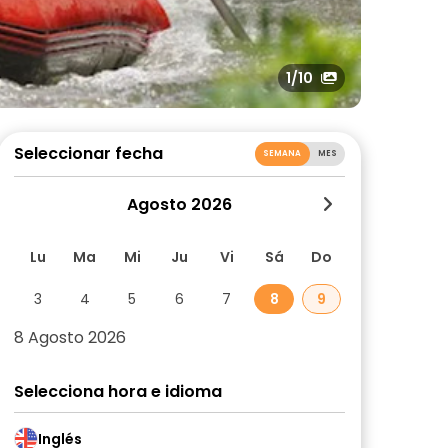
1
/10
Seleccionar fecha
SEMANA
MES
Agosto 2026
Lu
Ma
Mi
Ju
Vi
Sá
Do
3
4
5
6
7
8
9
8 Agosto 2026
Selecciona hora e idioma
Inglés