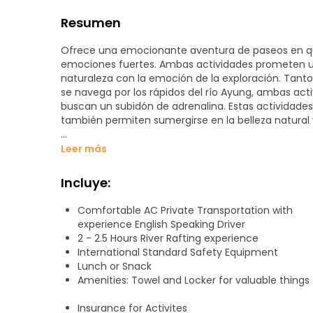
Resumen
Ofrece una emocionante aventura de paseos en quad
emociones fuertes. Ambas actividades prometen una
naturaleza con la emoción de la exploración. Tant
se navega por los rápidos del río Ayung, ambas ac
buscan un subidón de adrenalina. Estas actividades
también permiten sumergirse en la belleza natural y 
Paseos en quad por los paisajes de Ubud
Leer más
Embárquese en un paseo en quad para explorar el e
potentes vehículos todo terreno le permiten atrav
Incluye:
senderos selváticos, proporcionándole una perspect
Comfortable AC Private Transportation with
Conquiste los rápidos con el rafting
experience English Speaking Driver
Para los que buscan una aventura húmeda y salvaje, 
2 - 2.5 Hours River Rafting experience
Ayung, el más largo y popular de Bali para practicar
International Standard Safety Equipment
principiantes como para balseros experimentados.
Lunch or Snack
Amenities: Towel and Locker for valuable things
Insurance for Activites