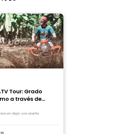
ATV Tour: Grado
emo a través de
 Bandicoot Rail &
fall
imero en dejar una reseña
ra