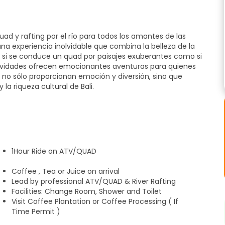
 y rafting por el río para todos los amantes de las
 experiencia inolvidable que combina la belleza de la
o si se conduce un quad por paisajes exuberantes como si
tividades ofrecen emocionantes aventuras para quienes
 no sólo proporcionan emoción y diversión, sino que
la riqueza cultural de Bali.
scarpado terreno y los verdes paisajes de Ubud. Estos
esar una gran variedad de entornos, desde arrozales hasta
iva única de la impresionante campiña de Bali.
1Hour Ride on ATV/QUAD
el rafting en Ubud es una experiencia estimulante. El río
Coffee , Tea or Juice on arrival
 rafting, ofrece el escenario perfecto tanto para
Lead by professional ATV/QUAD & River Rafting
Facilities: Change Room, Shower and Toilet
Visit Coffee Plantation or Coffee Processing ( If
Time Permit )