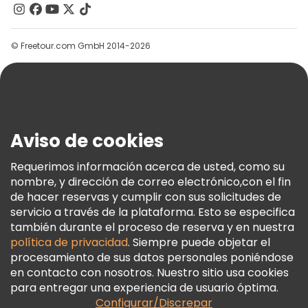
Contacto
Grupos
© Freetour.com GmbH 2014-2026
Ayuda
Blog
Prensa
Seguridad Y Privacidad
Aviso de cookies
Términos E Información Legal
Política De Cookies
Requerimos información acerca de usted, como su
nombre, y dirección de correo electrónico,con el fin
Freetour Premios
de hacer reservas y cumplir con sus solicitudes de
Programa De Fidelidad
servicio a través de la plataforma. Esto se especifica
también durante el proceso de reserva y en nuestra
política de privacidad
. Siempre puede objetar el
procesamiento de sus datos personales poniéndose
en contacto con nosotros. Nuestro sitio usa cookies
para entregar una experiencia de usuario óptima.
Configurar/Discrepar