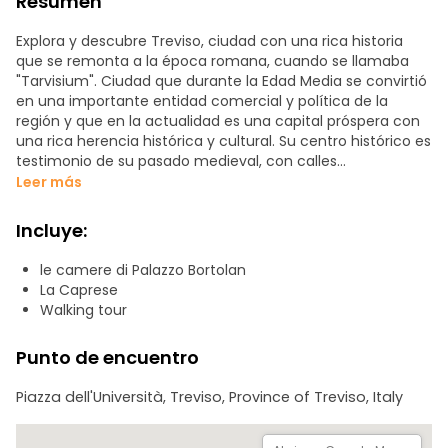
Resumen
Explora y descubre Treviso, ciudad con una rica historia
que se remonta a la época romana, cuando se llamaba
"Tarvisium". Ciudad que durante la Edad Media se convirtió
en una importante entidad comercial y política de la
región y que en la actualidad es una capital próspera con
una rica herencia histórica y cultural. Su centro histórico es
testimonio de su pasado medieval, con calles
adoquinadas, puentes y canales.
Leer más
Acompáñanos en nuestro tour por el centro de Treviso y
Incluye:
sumérgete en la riqueza cultural que esta encantadora
ciudad italiana tiene para ofrecer. Desde antiguas murallas
le camere di Palazzo Bortolan
hasta pintorescos canales, cada paso te llevará a través
La Caprese
de siglos de historia y encanto.
Walking tour
¡Descubre junto a nosotros los secretos mejor guardados
Punto de encuentro
de esta encantadora ciudad!
Piazza dell'Università, Treviso, Province of Treviso, Italy