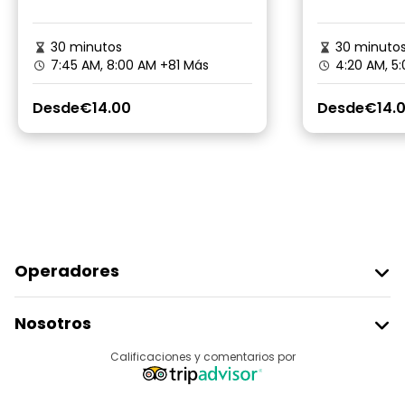
30 minutos
30 minuto
7:45 AM, 8:00 AM
+81 Más
4:20 AM, 5
Desde
€14.00
Desde
€14.
Operadores
Unirse A Freetour
Nosotros
Acceder Como Proveedor
Destinos
Calificaciones y comentarios por
Programa De Afiliados
Acerca De Nosotros