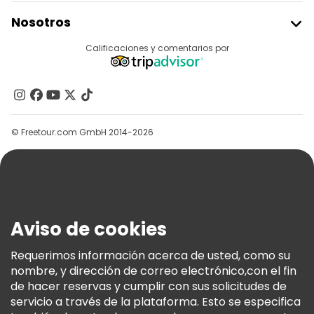
Unirse A Freetour
Nosotros
Acceder Como Proveedor
Destinos
Calificaciones y comentarios por
Programa De Afiliados
Acerca De Nosotros
Contacto
Grupos
© Freetour.com GmbH 2014-2026
Ayuda
Blog
Prensa
Seguridad Y Privacidad
Aviso de cookies
Términos E Información Legal
Política De Cookies
Requerimos información acerca de usted, como su
nombre, y dirección de correo electrónico,con el fin
Freetour Premios
de hacer reservas y cumplir con sus solicitudes de
Programa De Fidelidad
servicio a través de la plataforma. Esto se especifica