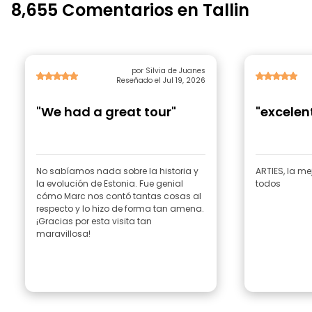
8,655 Comentarios en Tallin
por Silvia de Juanes
Reseñado el Jul 19, 2026
"We had a great tour"
"excelen
No sabíamos nada sobre la historia y
ARTIES, la me
la evolución de Estonia. Fue genial
todos
cómo Marc nos contó tantas cosas al
respecto y lo hizo de forma tan amena.
¡Gracias por esta visita tan
maravillosa!