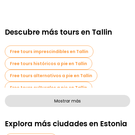
Descubre más tours en Tallin
Free tours imprescindibles en Tallin
Free tours históricos a pie en Tallin
Free tours alternativos a pie en Tallin
Free tours culturales a pie en Tallin
Free tours a pie para familias en Tallin
Mostrar más
Tours autoguiados en Tallin
Explora más ciudades en Estonia
Tours fotográficos en Tallin