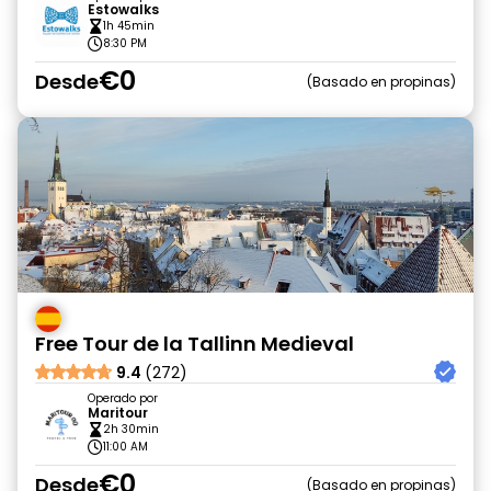
Estowalks
1h 45min
8:30 PM
€0
Desde
Basado en propinas
Free Tour de la Tallinn Medieval
9.4
(272)
Operado por
Maritour
2h 30min
11:00 AM
€0
Desde
Basado en propinas