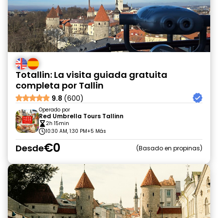
Totallin: La visita guiada gratuita
completa por Tallin
9.8
(600)
Operado por
Red Umbrella Tours Tallinn
2h 15min
10:30 AM, 1:30 PM
+5 Más
€0
Desde
Basado en propinas