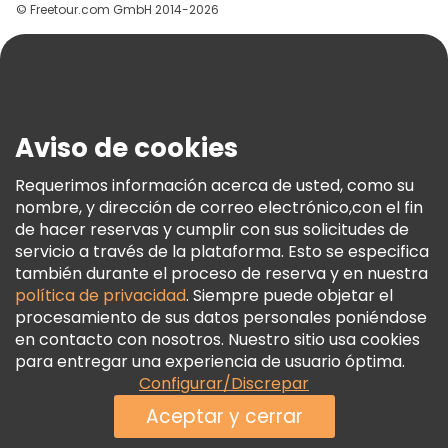
© Freetour.com GmbH 2014-2026
Ayuda
Blog
Prensa
Seguridad Y Privacidad
Aviso de cookies
Términos E Información Legal
Política De Cookies
Requerimos información acerca de usted, como su
nombre, y dirección de correo electrónico,con el fin
Freetour Premios
de hacer reservas y cumplir con sus solicitudes de
Programa De Fidelidad
servicio a través de la plataforma. Esto se especifica
también durante el proceso de reserva y en nuestra
política de privacidad
. Siempre puede objetar el
procesamiento de sus datos personales poniéndose
en contacto con nosotros. Nuestro sitio usa cookies
para entregar una experiencia de usuario óptima.
Configurar/Discrepar
Aceptar y cerrar