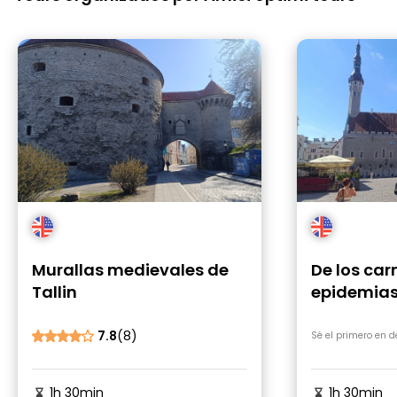
Murallas medievales de
De los car
Tallin
epidemias:
gratuita po
medieval
7.8
(8)
Sé el primero en 
1h 30min
1h 30min