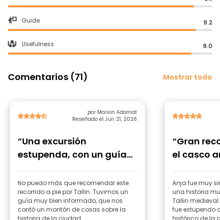
Guide
9.2
Usefulness
9.0
Comentarios (71)
Mostrar todo
por Marion Adomat
Reseñado el Jun 21, 2026
“Una excursión
“Gran reco
estupenda, con un guía
el casco a
maravilloso”
Tallin”
No puedo más que recomendar este
Anja fue muy s
recorrido a pie por Tallin. Tuvimos un
una historia mu
guía muy bien informado, que nos
Tallin medieva
contó un montón de cosas sobre la
fue estupendo 
historia de la ciudad.
histórico de la 