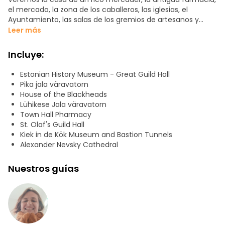
el mercado, la zona de los caballeros, las iglesias, el
Ayuntamiento, las salas de los gremios de artesanos y
mercaderes y, por supuesto, la muralla y las torres de la
Leer más
ciudad.
Incluye:
Aprenda quién vivía en la ciudad alta y en la baja, quién no
pagaba tasas para entrar en la ciudad, cómo se trataba la
Estonian History Museum - Great Guild Hall
embriaguez, el precio de la pimienta negra, por qué a
Pika jala väravatorn
algunos jóvenes se les llamaba Cabecitas Negras y el
House of the Blackheads
significado del proverbio medieval "El aire de la ciudad
Lühikese Jala väravatorn
hace libre a cualquiera".
Town Hall Pharmacy
St. Olaf's Guild Hall
En este recorrido, descubriremos diferentes aspectos de la
Kiek in de Kök Museum and Bastion Tunnels
vida en la Tallin medieval. No se lo pierda.
Alexander Nevsky Cathedral
Nuestros guías