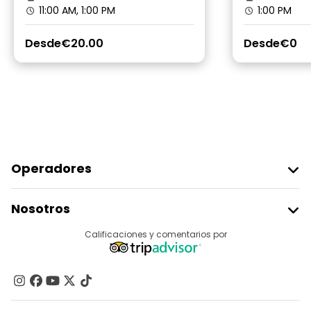
11:00 AM, 1:00 PM
1:00 PM
Desde
€20.00
Desde
€0
Operadores
Unirse A Freetour
Nosotros
Acceder Como Proveedor
Destinos
Calificaciones y comentarios por
Programa De Afiliados
Acerca De Nosotros
Contacto
Grupos