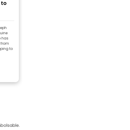
 to
seph
nuine
o has
 from
pping to
mbolsable.