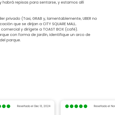
y habrá repisas para sentarse, y estamos allí
iler privado (Taxi, GRAB y, lamentablemente, UBER no
icación que se dirijan a CITY SQUARE MALL.
o comercial y dirígete a TOAST BOX (café).
arque con forma de jardín, identifique un arco de
del parque.
Reseñado el Dec 13, 2024
Reseñado el Nov