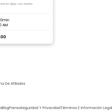
imero en dejar una reseña
30min
0 AM
.00
a De Afiliados
a
Blog
Prensa
Seguridad Y Privacidad
Términos E Información Lega