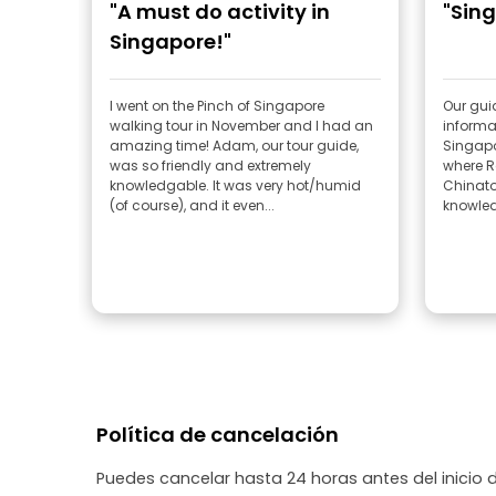
"A must do activity in
"Sing
Singapore!"
I went on the Pinch of Singapore
Our gui
walking tour in November and I had an
informat
amazing time! Adam, our tour guide,
Singapo
was so friendly and extremely
where R
knowledgable. It was very hot/humid
Chinat
(of course), and it even...
knowled
Política de cancelación
Puedes cancelar hasta 24 horas antes del inicio 