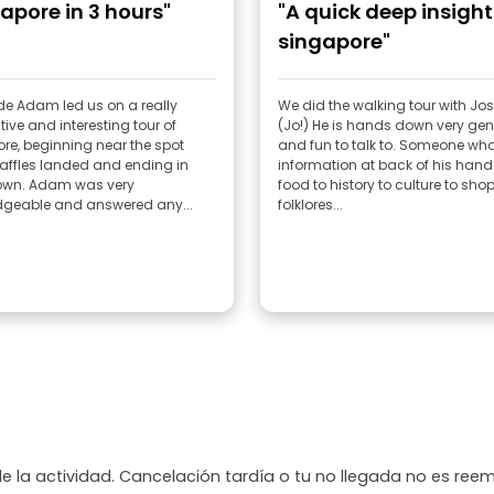
apore in 3 hours"
"A quick deep insight
singapore"
de Adam led us on a really
We did the walking tour with Jo
ive and interesting tour of
(Jo!) He is hands down very ge
re, beginning near the spot
and fun to talk to. Someone wh
affles landed and ending in
information at back of his hand
own. Adam was very
food to history to culture to sho
geable and answered any...
folklores...
de la actividad. Cancelación tardía o tu no llegada no es ree