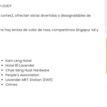
en DVD?
cortes), ofrecían vistas divertidas o desagradables de
 no hay lentes de color de rosa, compartimos Singapur tal y
n la periferia del centro de la ciudad, de excepcional
tramos en callejones para contemplar la versión sin cortes
Kam Leng Hotel
para los guays, los elegantes, los modernos, y en poco
Hotel 81 Lavender
ristas culturales. Un paso demasiado tarde y no habrá
Chye Seng Huat Hardware
yen de los focos, ni páginas que pasar para dejar al
People's Association
Lavender MRT Station (EW11)
Crimes
 a nosotros, póngase esta superproducción en DVD y
ra usted.