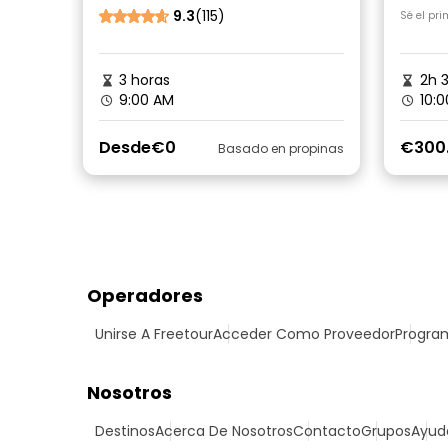
9.3
(115)
Sé el pr
3 horas
2h 
9:00 AM
10:0
Desde
€0
€300
Basado en propinas
Operadores
Unirse A Freetour
Acceder Como Proveedor
Program
Nosotros
Destinos
Acerca De Nosotros
Contacto
Grupos
Ayud