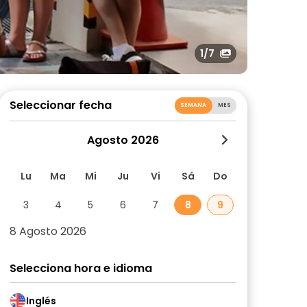
1
/7
Seleccionar fecha
SEMANA
MES
Agosto 2026
Lu
Ma
Mi
Ju
Vi
Sá
Do
3
4
5
6
7
8
9
8 Agosto 2026
Selecciona hora e idioma
Inglés