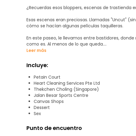
¿Recuerdas esos bloppers, escenas de trastienda 
Esas escenas eran preciosas. Llamadas "Uncut" (sin 
cómo se hacían algunas películas taquilleras.
En este paseo, le llevamos entre bastidores, donde
como es. Al menos de lo que queda.
Leer más
A lo largo de Jalan Besar o "Big Road" (en inglés), e
comodidad para que prosperen los vicios, nos aden
Incluye:
de nuestra ciudad-estado.
Petain Court
Sin embargo, cada vez más, es también un destino 
Heart Cleaning Services Pte Ltd
tiempo lo nuevo pronto envolverá sus intangibles a
Thekchen Choling (Singapore)
joyas que pelar, ni indicios de las industrias que hu
Jalan Besar Sports Centre
descubierto sus entrañas.
Canvas Shops
Dessert
Aún vamos por delante, pero a duras penas. Únase
Sex
disfrute del "espectáculo" que hemos preparado pa
Punto de encuentro