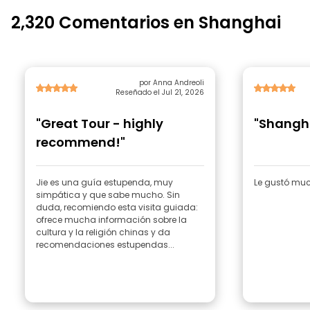
2,320 Comentarios en Shanghai
por Anna Andreoli
Reseñado el Jul 21, 2026
"Great Tour - highly
"Shangha
recommend!"
Jie es una guía estupenda, muy
Le gustó much
simpática y que sabe mucho. Sin
duda, recomiendo esta visita guiada:
ofrece mucha información sobre la
cultura y la religión chinas y da
recomendaciones estupendas...