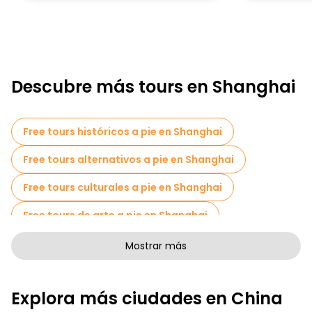
Descubre más tours en Shanghai
Free tours históricos a pie en Shanghai
Free tours alternativos a pie en Shanghai
Free tours culturales a pie en Shanghai
Free tours de arte a pie en Shanghai
Free tours a pie para familias en Shanghai
Mostrar más
Tours autoguiados en Shanghai
Explora más ciudades en China
Tours fotográficos en Shanghai