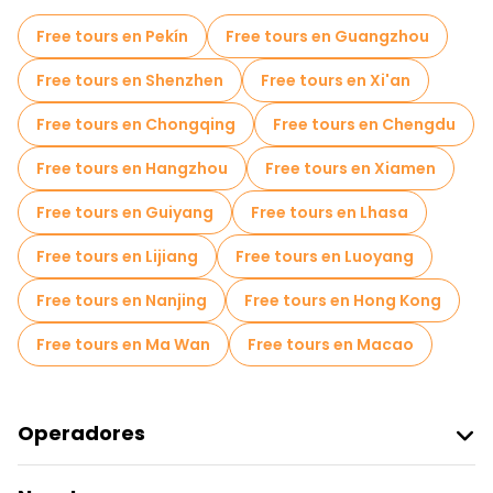
Entradas Skip The Line en Shanghai
Free tours en Pekín
Free tours en Guangzhou
Cruceros en Shanghai
Free tours en Shenzhen
Free tours en Xi'an
Tours mercados en Shanghai
Free tours en Chongqing
Free tours en Chengdu
Tours de degustación locales en Shanghai
Free tours en Hangzhou
Free tours en Xiamen
Free tours de un día en Shanghai
Free tours en Guiyang
Free tours en Lhasa
Tours en bicicleta en Shanghai
Free tours en Lijiang
Free tours en Luoyang
Tours gastronómicos en Shanghai
Free tours en Nanjing
Free tours en Hong Kong
Free tours cerca The Bund
Free tours en Ma Wan
Free tours en Macao
Free tours cerca Nanjing Road Pedestrian Street
Free tours cerca People's Square
Operadores
Unirse A Freetour