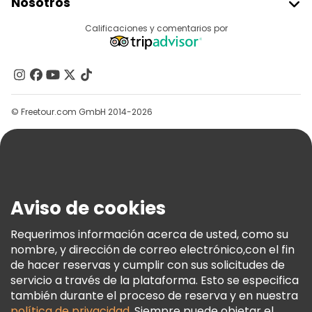
Nosotros
Acceder Como Proveedor
Destinos
Calificaciones y comentarios por
Programa De Afiliados
Acerca De Nosotros
Contacto
Grupos
© Freetour.com GmbH 2014-2026
Ayuda
Blog
Prensa
Seguridad Y Privacidad
Aviso de cookies
Términos E Información Legal
Política De Cookies
Requerimos información acerca de usted, como su
nombre, y dirección de correo electrónico,con el fin
Freetour Premios
de hacer reservas y cumplir con sus solicitudes de
Programa De Fidelidad
servicio a través de la plataforma. Esto se especifica
también durante el proceso de reserva y en nuestra
política de privacidad
. Siempre puede objetar el