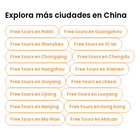
Tours autoguiados en Shanghai
Explora más ciudades en China
Tours fotográficos en Shanghai
Entradas Skip The Line en Shanghai
Free tours en Pekín
Free tours en Guangzhou
Cruceros en Shanghai
Free tours en Shenzhen
Free tours en Xi'an
Tours mercados en Shanghai
Free tours en Chongqing
Free tours en Chengdu
Tours de degustación locales en Shanghai
Free tours en Hangzhou
Free tours en Xiamen
Free tours de un día en Shanghai
Free tours en Guiyang
Free tours en Lhasa
Tours en bicicleta en Shanghai
Free tours en Lijiang
Free tours en Luoyang
Tours gastronómicos en Shanghai
Free tours en Nanjing
Free tours en Hong Kong
Free tours cerca The Bund
Free tours en Ma Wan
Free tours en Macao
Free tours cerca Nanjing Road Pedestrian Street