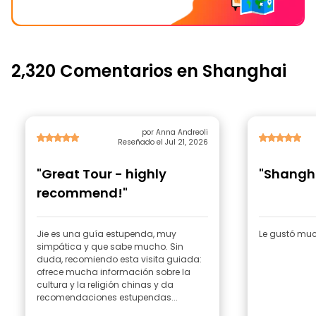
2,320 Comentarios en Shanghai
por Anna Andreoli
Reseñado el Jul 21, 2026
"Great Tour - highly
"Shangha
recommend!"
Jie es una guía estupenda, muy
Le gustó much
simpática y que sabe mucho. Sin
duda, recomiendo esta visita guiada:
ofrece mucha información sobre la
cultura y la religión chinas y da
recomendaciones estupendas...