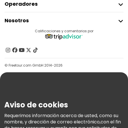
Free tours cerca People's Square
Operadores
Unirse A Freetour
Nosotros
Acceder Como Proveedor
Destinos
Calificaciones y comentarios por
Programa De Afiliados
Acerca De Nosotros
Contacto
Grupos
© Freetour.com GmbH 2014-2026
Ayuda
Blog
Prensa
Seguridad Y Privacidad
Aviso de cookies
Términos E Información Legal
Política De Cookies
Requerimos información acerca de usted, como su
nombre, y dirección de correo electrónico,con el fin
Freetour Premios