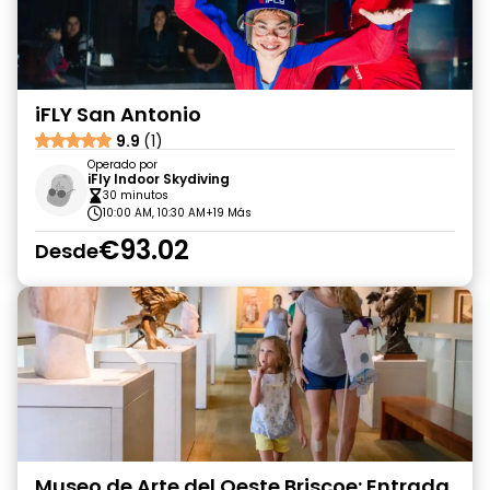
iFLY San Antonio
9.9
(1)
Operado por
iFly Indoor Skydiving
30 minutos
10:00 AM, 10:30 AM
+19 Más
€93.02
Desde
Museo de Arte del Oeste Briscoe: Entrada