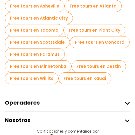
Free tours en Asheville
Free tours en Atlanta
Free tours en Atlantic City
Free tours en Tacoma
Free tours en Plant City
Free tours en Scottsdale
Free tours en Concord
Free tours en Paramus
Free tours en Minnetonka
Free tours en Destin
Free tours en Willits
Free tours en Kauai
Operadores
Unirse A Freetour
Nosotros
Acceder Como Proveedor
Destinos
Calificaciones y comentarios por
Programa De Afiliados