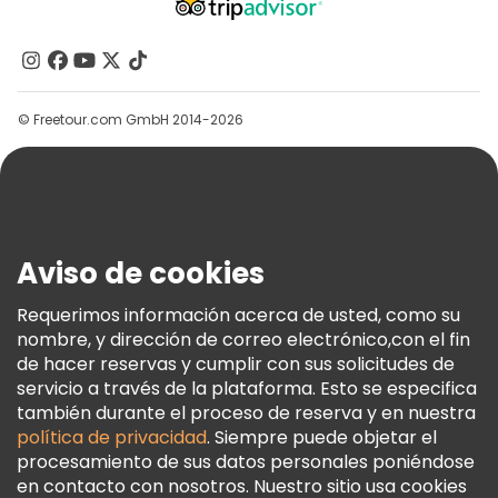
Acerca De Nosotros
Contacto
Grupos
© Freetour.com GmbH 2014-2026
Ayuda
Blog
Prensa
Seguridad Y Privacidad
Aviso de cookies
Términos E Información Legal
Política De Cookies
Requerimos información acerca de usted, como su
nombre, y dirección de correo electrónico,con el fin
Freetour Premios
de hacer reservas y cumplir con sus solicitudes de
Programa De Fidelidad
servicio a través de la plataforma. Esto se especifica
también durante el proceso de reserva y en nuestra
política de privacidad
. Siempre puede objetar el
procesamiento de sus datos personales poniéndose
en contacto con nosotros. Nuestro sitio usa cookies