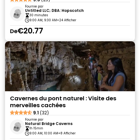
Fournie par
Untitled LLC; DBA: Hopscotch
30 minutes
9:00 AM, 9:30 AM
+24 Afficher
€20.77
De
Cavernes du pont naturel : Visite des
merveilles cachées
9.1
(32)
Fournie par
Natural Bridge Caverns
1h 15min
9:00 AM, 10:00 AM
+8 Afficher