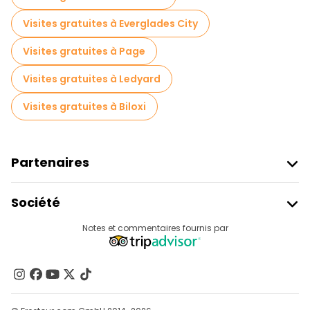
Visites gratuites à Everglades City
Visites gratuites à Page
Visites gratuites à Ledyard
Visites gratuites à Biloxi
Partenaires
Rejoindre Freetour
Société
Connexion Du Fournisseur
Destinations
Notes et commentaires fournis par
Programme D’affiliation
À Propos De Nous
Contactez-Nous
Groupes