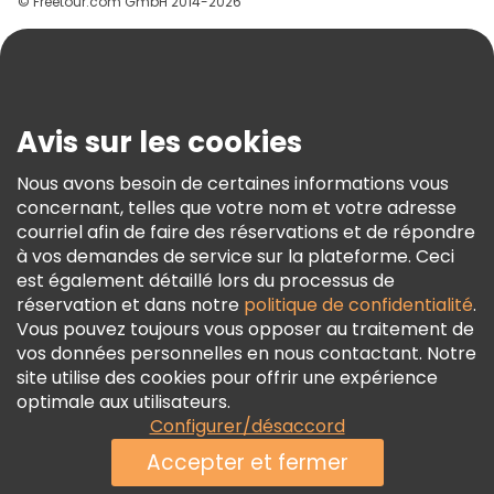
© Freetour.com GmbH 2014-2026
Aide
Blog
Presse
Sécurité Et Confidentialité
Avis sur les cookies
Conditions Générales Et Mentions Légales
Nous avons besoin de certaines informations vous
Politique En Matière De Cookies
concernant, telles que votre nom et votre adresse
Freetour Prix
courriel afin de faire des réservations et de répondre
à vos demandes de service sur la plateforme. Ceci
Programme De Fidélité
est également détaillé lors du processus de
réservation et dans notre
politique de confidentialité
.
Vous pouvez toujours vous opposer au traitement de
vos données personnelles en nous contactant. Notre
site utilise des cookies pour offrir une expérience
optimale aux utilisateurs.
Configurer/désaccord
Accepter et fermer