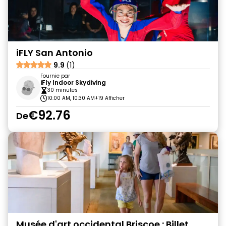
iFLY San Antonio
9.9
(1)
Fournie par
iFly Indoor Skydiving
30 minutes
10:00 AM, 10:30 AM
+19 Afficher
€92.76
De
Musée d'art occidental Briscoe : Billet