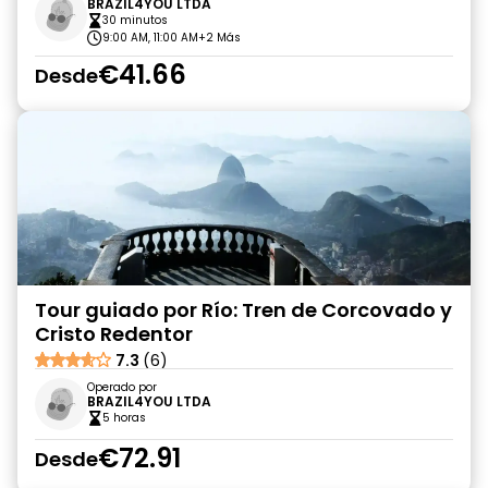
BRAZIL4YOU LTDA
30 minutos
9:00 AM, 11:00 AM
+2 Más
€41.66
Desde
Tour guiado por Río: Tren de Corcovado y
Cristo Redentor
7.3
(6)
Operado por
BRAZIL4YOU LTDA
5 horas
€72.91
Desde