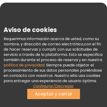
Blog
Prensa
Seguridad Y Privacidad
Aviso de cookies
Términos E Información Legal
Política De Cookies
Requerimos información acerca de usted, como su
nombre, y dirección de correo electrónico,con el fin
Freetour Premios
de hacer reservas y cumplir con sus solicitudes de
Programa De Fidelidad
servicio a través de la plataforma. Esto se especifica
también durante el proceso de reserva y en nuestra
política de privacidad
. Siempre puede objetar el
procesamiento de sus datos personales poniéndose
en contacto con nosotros. Nuestro sitio usa cookies
para entregar una experiencia de usuario óptima.
Configurar/Discrepar
Aceptar y cerrar