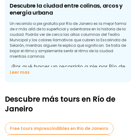
Descubre la ciudad entre colinas, arcos y
energía urbana
Un recorrido a pie gratuito por Río de Janeiro es la mejor forma
de ir más allá de lo superficial y adentrarse en la historia de la
ciudad. Podrás ver de cerca las altas columnas del Teatro
Municipal y los colores llamativos que cubren la Escalinata de
Selarón, mientras alguien te explica qué significan. Se trata de
bajar el ritmo y simplemente sentir el ritmo de la ciudad
mientras caminas.
¿Por qué hacer un recorrido a pie por Río de
Leer mas
Janeiro?
Río es una de esas ciudades que tiene algo que ofrecer a
todo el mundo. Tu guía te proporcionará mucha información
interesante durante los recorridos a pie gratuitos por Río de
Descubre más tours en Río de
Janeiro:
Janeiro
Free tours imprescindibles en Río de Janeiro