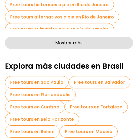
Free tours históricos a pie en Río de Janeiro
Free tours alternativos a pie en Río de Janeiro
Free tours culturales a pie en Río de Janeiro
Free tours de arte a pie en Río de Janeiro
Mostrar más
Free tours a pie para familias en Río de Janeiro
Explora más ciudades en Brasil
Actividades deportivas en Río de Janeiro
Tours fotográficos en Río de Janeiro
Free tours en Sao Paulo
Free tours en Salvador
Museos en Río de Janeiro
Free tours en Florianópolis
Tours de degustación locales en Río de Janeiro
Free tours en Curitiba
Free tours en Fortaleza
Free tours de un día en Río de Janeiro
Free tours en Belo Horizonte
Free tours nocturnos a pie en Río de Janeiro
Free tours en Belem
Free tours en Maceio