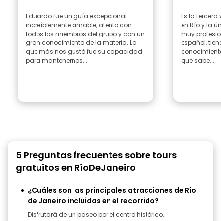
Eduardo fue un guía excepcional:
Es la tercera
increíblemente amable, atento con
en Río y la únic
todos los miembros del grupo y con un
muy profesio
gran conocimiento de la materia. Lo
español, tie
que más nos gustó fue su capacidad
conocimiento
para mantenernos...
que sabe...
5 Preguntas frecuentes sobre tours
gratuitos en RíoDeJaneiro
¿Cuáles son las principales atracciones de Río
de Janeiro incluidas en el recorrido?
Disfrutará de un paseo por el centro histórico,