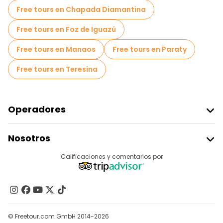
Tours en bicicleta en Río de Janeiro
Free tours en Chapada Diamantina
Tours gastronómicos en Río de Janeiro
Free tours en Foz de Iguazú
Free tours cerca Christ the Redeemer
Free tours en Manaos
Free tours en Paraty
Free tours cerca Tijuca National Park
Free tours en Teresina
Free tours cerca Carioca Aqueduct
Operadores
Unirse A Freetour
Nosotros
Acceder Como Proveedor
Destinos
Calificaciones y comentarios por
Programa De Afiliados
Acerca De Nosotros
Contacto
Grupos
© Freetour.com GmbH 2014-2026
Ayuda