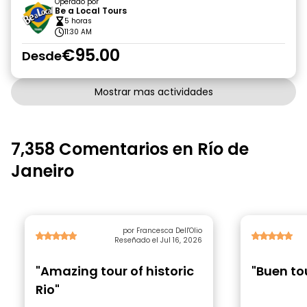
Operado por
Be a Local Tours
5 horas
11:30 AM
€95.00
Desde
Mostrar mas actividades
7,358 Comentarios en Río de
Janeiro
por Francesca Dell'Olio
Reseñado el Jul 16, 2026
"Amazing tour of historic
"Buen to
Rio"