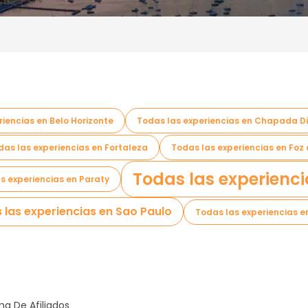
iencias en Belo Horizonte
Todas las experiencias en Chapada D
das las experiencias en Fortaleza
Todas las experiencias en Foz
Todas las experienci
s experiencias en Paraty
 las experiencias en Sao Paulo
Todas las experiencias e
a De Afiliados