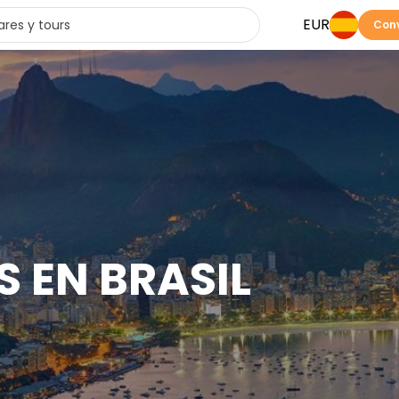
EUR
Conv
S EN BRASIL