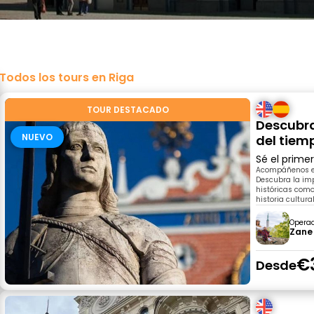
Todos los tours en Riga
TOUR DESTACADO
Descubra
NUEVO
del tiem
Sé el prime
Acompáñenos en
Descubra la imp
históricas como
historia cultura
Opera
Zane
€
Desde