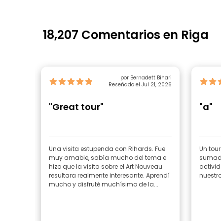
18,207 Comentarios en Riga
por Bernadett Bihari
Reseñado el Jul 21, 2026
"Great tour"
"a"
Una visita estupenda con Rihards. Fue
Un tou
muy amable, sabía mucho del tema e
sumado
hizo que la visita sobre el Art Nouveau
activid
resultara realmente interesante. Aprendí
nuestra
mucho y disfruté muchísimo de la...