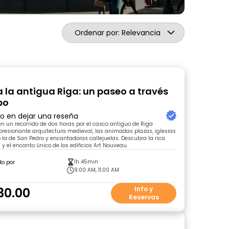
Ordenar por: Relevancia
 la antigua Riga: un paseo a través
po
ro en dejar una reseña
 un recorrido de dos horas por el casco antiguo de Riga
resionante arquitectura medieval, las animadas plazas, iglesias
 la de San Pedro y encantadoras callejuelas. Descubra la rica
l y el encanto único de los edificios Art Nouveau.
1h 45min
do por
9:00 AM, 11:00 AM
30.00
Info y
Reservas