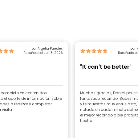
por Argelia Paredes
por 
Reseñado el Jul 18, 2026
Reseñado el 
"It can't be better"
r completo en contenidos
Muchas gracias, Daniel, por es
 el aporte de información sobre
fantástico recorrido. Sabes 
ades a realizar y completar
y te muestras muy entusiasta; 
 visita
notado en cada minuto del rec
el mejor recorrido a pie gratui
hecho...