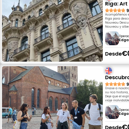
Riga: Ar
9
Acompáñenos en 
Riga para descu
Nouveau Descubr
Nouveau y alber
Opera
Edga
€
Desde
Descubra
9
Únase a nosotro
su rica histori
Deje que el espí
viaje inolvidabl
Opera
Edga
€
Desde