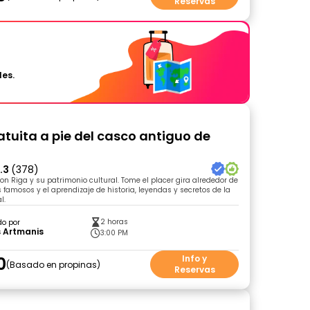
Reservas
les.
ratuita a pie del casco antiguo de
.3
(378)
con Riga y su patrimonio cultural. Tome el placer gira alrededor de
 famosos y el aprendizaje de historia, leyendas y secretos de la
l.
2 horas
do por
s Artmanis
3:00 PM
0
Info y
Basado en propinas
Reservas