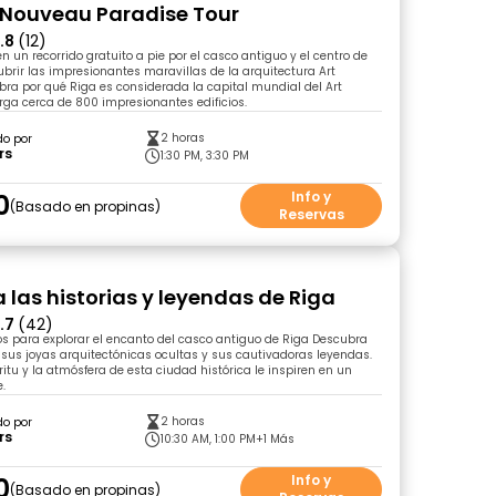
t Nouveau Paradise Tour
.8
(12)
un recorrido gratuito a pie por el casco antiguo y el centro de
brir las impresionantes maravillas de la arquitectura Art
a por qué Riga es considerada la capital mundial del Art
ga cerca de 800 impresionantes edificios.
2 horas
do por
rs
1:30 PM, 3:30 PM
0
Info y
Basado en propinas
Reservas
 las historias y leyendas de Riga
.7
(42)
s para explorar el encanto del casco antiguo de Riga Descubra
a, sus joyas arquitectónicas ocultas y sus cautivadoras leyendas.
ritu y la atmósfera de esta ciudad histórica le inspiren en un
e.
2 horas
do por
rs
10:30 AM, 1:00 PM
+1 Más
0
Info y
Basado en propinas