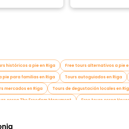
rs históricos a pie en Riga
Free tours alternativos a pie 
a pie para familias en Riga
Tours autoguiados en Riga
rs mercados en Riga
Tours de degustación locales en Ri
ours cerca The Freedom Monument
Free tours cerca Hous
onia