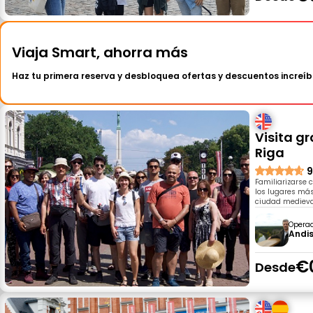
Viaja Smart, ahorra más
Haz tu primera reserva y desbloquea ofertas y descuentos increíb
Visita g
Riga
9
Familiarizarse 
los lugares más
ciudad medieva
Opera
Andi
€
Desde