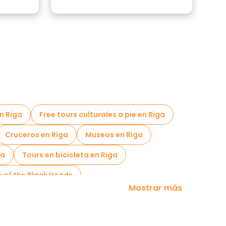
en Riga
Free tours culturales a pie en Riga
Cruceros en Riga
Museos en Riga
ga
Tours en bicicleta en Riga
e of the Black Heads
Mostrar más