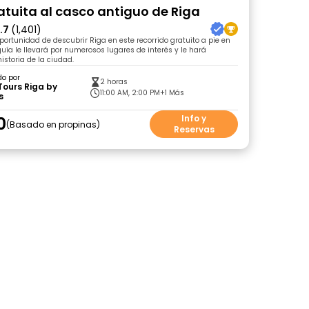
ratuita al casco antiguo de Riga
.7
(1,401)
portunidad de descubrir Riga en este recorrido gratuito a pie en
guía le llevará por numerosos lugares de interés y le hará
historia de la ciudad.
do por
2 horas
Tours Riga by
11:00 AM, 2:00 PM
+1 Más
s
0
Info y
Basado en propinas
Reservas