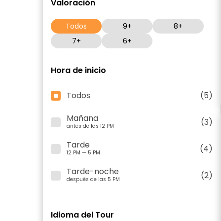
Valoración
Todos
9+
8+
7+
6+
Hora de inicio
Todos
(5)
Mañana
(3)
antes de las 12 PM
Tarde
(4)
12 PM — 5 PM
Tarde-noche
(2)
después de las 5 PM
Idioma del Tour