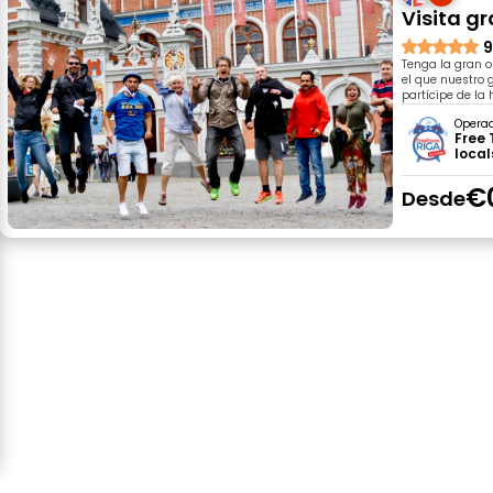
Visita g
9
Tenga la gran o
el que nuestro 
partícipe de la 
Opera
Free 
local
€
Desde