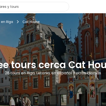
 en Riga
Cat House
ee tours cerca Cat Ho
28 tours en Riga, Letonia, en español y otros idiomas