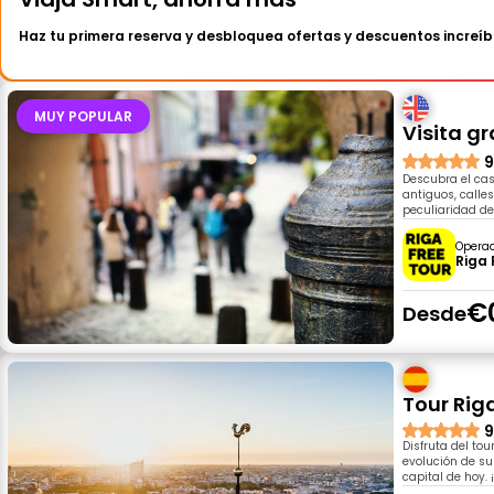
Haz tu primera reserva y desbloquea ofertas y descuentos increíb
MUY POPULAR
Visita g
9
Descubra el cas
antiguos, calle
peculiaridad de
Opera
Riga 
€
Desde
Tour Rig
9
Disfruta del tou
evolución de su
capital de hoy.