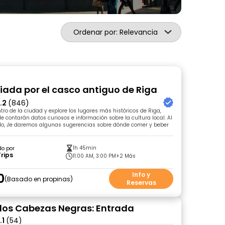
Ordenar por: Relevancia
uiada por el casco antiguo de Riga
.2
(846)
tro de la ciudad y explore los lugares más históricos de Riga,
le contarán datos curiosos e información sobre la cultura local. Al
rido, ¡le daremos algunas sugerencias sobre dónde comer y beber
1h 45min
do por
rips
11:00 AM, 3:00 PM
+2 Más
0
Info y
Basado en propinas
Reservas
los Cabezas Negras: Entrada
.1
(54)