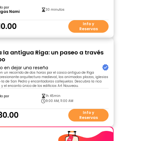
do por
30 minutos
igas Nami
10.00
Info y
Reservas
 la antigua Riga: un paseo a través
po
ro en dejar una reseña
 un recorrido de dos horas por el casco antiguo de Riga
resionante arquitectura medieval, las animadas plazas, iglesias
 la de San Pedro y encantadoras callejuelas. Descubra la rica
l y el encanto único de los edificios Art Nouveau.
1h 45min
do por
9:00 AM, 11:00 AM
30.00
Info y
Reservas