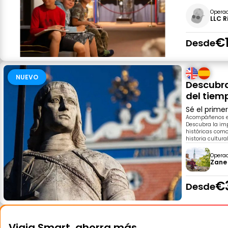
Opera
LLC R
€
Desde
NUEVO
Descubra
del tiem
Sé el prime
Acompáñenos en
Descubra la imp
históricas como
historia cultura
Opera
Zane
€
Desde
Viaja Smart, ahorra más