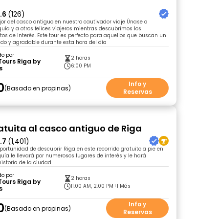
.6
(126)
or del casco antiguo en nuestro cautivador viaje Únase a
guía y a otros felices viajeros mientras descubrimos los
tos de interés. Este tour es perfecto para aquellos que buscan un
do y agradable durante esta hora del día
do por
2 horas
Tours Riga by
6:00 PM
s
0
Info y
Basado en propinas
Reservas
ratuita al casco antiguo de Riga
.7
(1,401)
portunidad de descubrir Riga en este recorrido gratuito a pie en
guía le llevará por numerosos lugares de interés y le hará
historia de la ciudad.
do por
2 horas
Tours Riga by
11:00 AM, 2:00 PM
+1 Más
s
0
Info y
Basado en propinas
Reservas