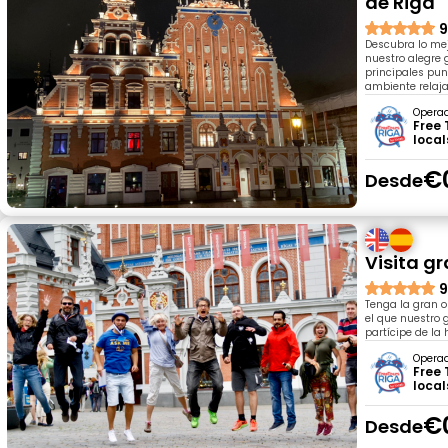
de Riga
9
Descubra lo mej
nuestro alegre 
principales pun
ambiente relaja
Opera
Free 
local
€
Desde
Visita g
9
Tenga la gran o
el que nuestro 
partícipe de la 
Opera
Free 
local
€
Desde