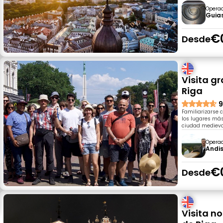
Opera
Guia
€
Desde
Visita g
Riga
9
Familiarizarse 
los lugares más
ciudad medieva
Opera
Andi
€
Desde
Visita n