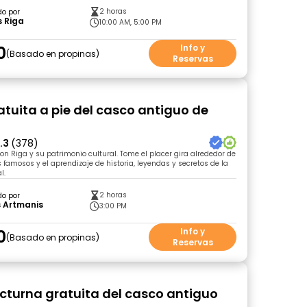
2 horas
do por
s Riga
10:00 AM, 5:00 PM
0
Info y
Basado en propinas
Reservas
ratuita a pie del casco antiguo de
.3
(378)
con Riga y su patrimonio cultural. Tome el placer gira alrededor de
 famosos y el aprendizaje de historia, leyendas y secretos de la
l.
2 horas
do por
s Artmanis
3:00 PM
0
Info y
Basado en propinas
Reservas
octurna gratuita del casco antiguo