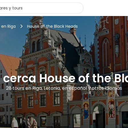
 en Riga
House of the Black Heads
s cerca House of the B
28 tours en Riga, Letonia, en español y otros idiomas