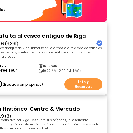
les.
ratuita al casco antiguo de Riga
.6
(3,391)
co antiguo de Riga, inmerso en la atmósfera relajada de edificios
s estrechas, puntos de interés carismáticos que transmiten la
 la ciudad.
1h 45min
do por
Free Tour
10:00 AM, 12:00 PM
+1 Más
0
Info y
Basado en propinas
Reservas
a Histórico: Centro & Mercado
.9
(3)
r definitivo por Riga. Descubre sus orígenes, la fascinante
 gente y cómo este rincón histórico se transformó en la vibrante
 ¡Una caminata imprescindible!