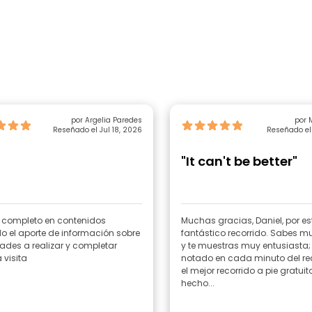
por Argelia Paredes
por 
Reseñado el Jul 18, 2026
Reseñado el 
"It can't be better"
r completo en contenidos
Muchas gracias, Daniel, por es
 el aporte de información sobre
fantástico recorrido. Sabes 
ades a realizar y completar
y te muestras muy entusiasta; 
 visita
notado en cada minuto del rec
el mejor recorrido a pie gratui
hecho...