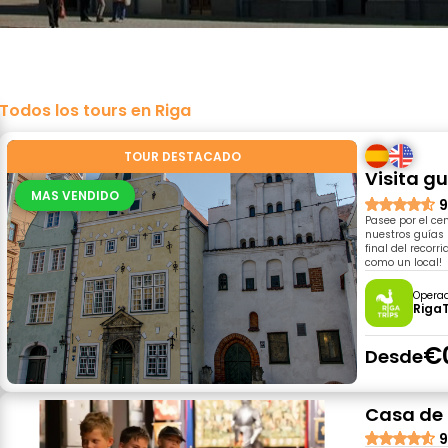
Todos los tours en Riga
TOUR DESTACADO
Visita g
MAS VENDIDO
9
Pasee por el cen
nuestros guías 
final del recor
como un local!
Opera
RigaT
€
Desde
Casa de 
9