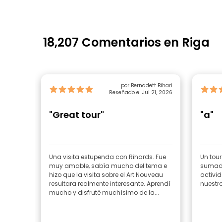
18,207 Comentarios en Riga
por Bernadett Bihari
Reseñado el Jul 21, 2026
"Great tour"
"a"
Una visita estupenda con Rihards. Fue
Un tou
muy amable, sabía mucho del tema e
sumado
hizo que la visita sobre el Art Nouveau
activid
resultara realmente interesante. Aprendí
nuestra
mucho y disfruté muchísimo de la...