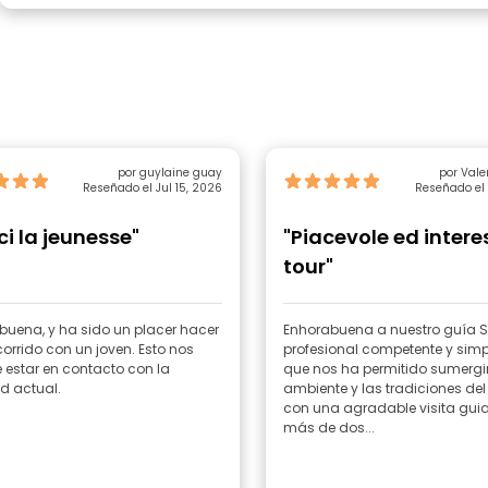
por guylaine guay
por Vale
Reseñado el Jul 15, 2026
Reseñado el 
ci la jeunesse"
"Piacevole ed inter
tour"
buena, y ha sido un placer hacer
Enhorabuena a nuestro guía S
corrido con un joven. Esto nos
profesional competente y sim
 estar en contacto con la
que nos ha permitido sumergir
d actual.
ambiente y las tradiciones del
con una agradable visita gui
más de dos...