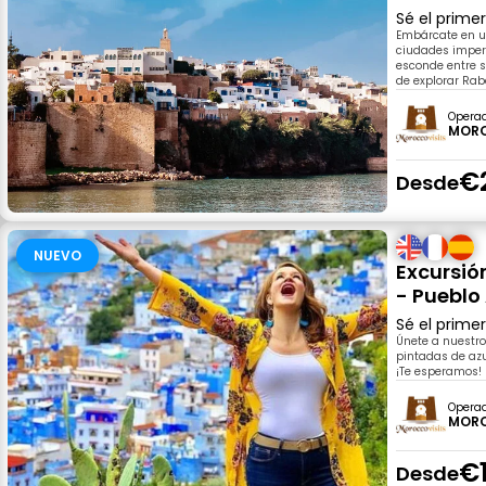
Sé el prime
Embárcate en u
ciudades imperi
esconde entre s
de explorar Rab
Opera
MORO
€
Desde
NUEVO
Excursió
- Pueblo
Sé el prime
Únete a nuestro
pintadas de azu
¡Te esperamos!
Opera
MORO
€1
Desde