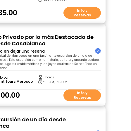
35.00
Info y
Reservas
o Privado por lo más Destacado de
esde Casablanca
ro en dejar una reseña
ital de Marruecos en una fascinante excursión de un día de
bat. Esta excursión combina historia, cultura y encanto costero,
r los lugares emblemáticos y las joyas ocultas de Rabat. Todo en
edor.
8 horas
do por
ant tours Morocco
7:00 AM, 11:30 AM
100.00
Info y
Reservas
xcursión de un día desde
nca