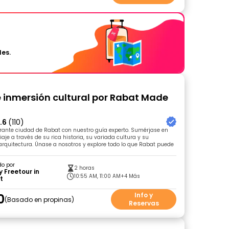
les.
 inmersión cultural por Rabat Made
.6
(110)
rante ciudad de Rabat con nuestro guía experto. Sumérjase en
aje a través de su rica historia, su variada cultura y su
rquitectura. Únase a nosotros y explore todo lo que Rabat puede
do por
2 horas
y Freetour in
10:55 AM, 11:00 AM
+4 Más
t
0
Info y
Basado en propinas
Reservas