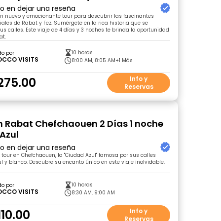
ro en dejar una reseña
n nuevo y emocionante tour para descubrir las fascinantes
ales de Rabat y Fez. Sumérgete en la rica historia que se
us calles. Este viaje de 4 días y 3 noches te brinda la oportunidad
at.
10 horas
do por
CCO VISITS
8:00 AM, 8:05 AM
+1 Más
275.00
Info y
Reservas
n Rabat Chefchaouen 2 Días 1 noche
 Azul
ro en dejar una reseña
 tour en Chefchaouen, la "Ciudad Azul" famosa por sus calles
l y blanco. Descubre su encanto único en este viaje inolvidable.
10 horas
do por
CCO VISITS
8:30 AM, 9:00 AM
10.00
Info y
Reservas