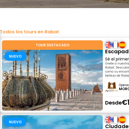
Todos los tours en Rabat
TOUR DESTACADO
Escapada
NUEVO
Sé el prime
Únete a nuestr
Rabat. Descubre
como su encanto
belleza de Raba
Opera
MORO
€
Desde
NUEVO
Ciudades