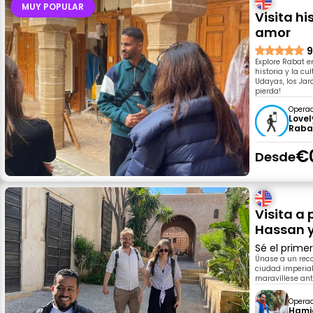
MUY POPULAR
Visita h
amor
9
Explore Rabat e
historia y la cu
Udayas, los Jar
pierda!
Opera
Lovel
Raba
€
Desde
Visita a 
Hassan 
Sé el prime
Únase a un reco
ciudad imperial.
maravíllese ant
Opera
Hami