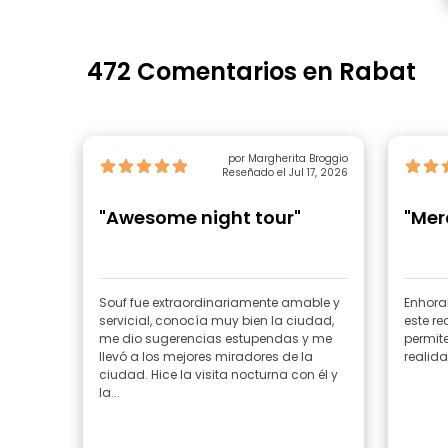
472 Comentarios en Rabat
por Margherita Broggio
Reseñado el Jul 17, 2026
"Awesome night tour"
"Mer
Souf fue extraordinariamente amable y
Enhora
servicial, conocía muy bien la ciudad,
este re
me dio sugerencias estupendas y me
permite
llevó a los mejores miradores de la
realida
ciudad. Hice la visita nocturna con él y
la...