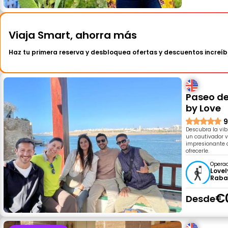
Viaja Smart, ahorra más
Haz tu primera reserva y desbloquea ofertas y descuentos increíb
Paseo de
by Love
9
Descubra la vib
un cautivador vi
impresionante a
ofrecerle.
Opera
Lovel
Raba
€
Desde