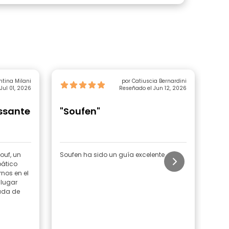
ntina Milani
por Catiuscia Bernardini
Jul 01, 2026
Reseñado el Jun 12, 2026
essante
"Soufen"
"G
tou
ouf, un
Soufen ha sido un guía excelente
Este
pático
hist
nos en el
ciud
 lugar
ampl
ada de
disp
nume