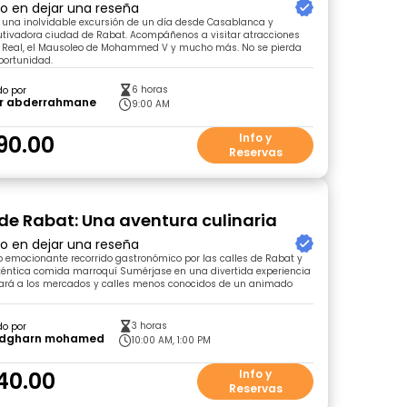
ro en dejar una reseña
una inolvidable excursión de un día desde Casablanca y
utivadora ciudad de Rabat. Acompáñenos a visitar atracciones
o Real, el Mausoleo de Mohammed V y mucho más. No se pierda
oportunidad.
6 horas
do por
ar abderrahmane
9:00 AM
90.00
Info y
Reservas
de Rabat: Una aventura culinaria
ro en dejar una reseña
 emocionante recorrido gastronómico por las calles de Rabat y
téntica comida marroquí Sumérjase en una divertida experiencia
evará a los mercados y calles menos conocidos de un animado
3 horas
do por
dgharn mohamed
10:00 AM, 1:00 PM
40.00
Info y
Reservas