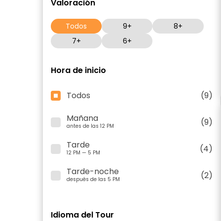
Valoración
Todos
9+
8+
7+
6+
Hora de inicio
Todos
(9)
Mañana
(9)
antes de las 12 PM
Tarde
(4)
12 PM — 5 PM
Tarde-noche
(2)
después de las 5 PM
Idioma del Tour