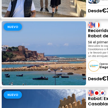
€
Desde
NUEVO
Recorrid
Rabat d
Sé el prime
Descubra la cap
Casablanca a Ra
y le llevará po
un día enriquec
Opera
Eleg
€
Desde
NUEVO
Rabat: E
Casabla