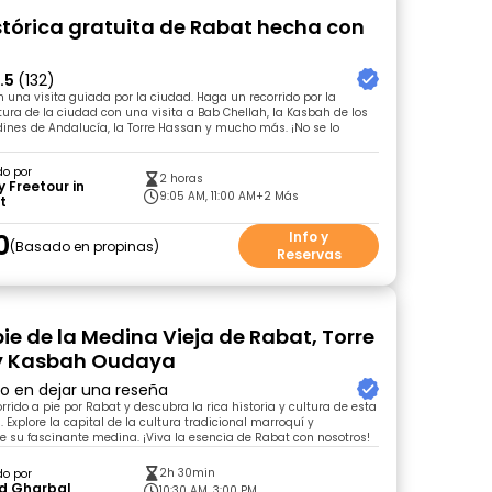
istórica gratuita de Rabat hecha con
.5
(132)
n una visita guiada por la ciudad. Haga un recorrido por la
ltura de la ciudad con una visita a Bab Chellah, la Kasbah de los
dines de Andalucía, la Torre Hassan y mucho más. ¡No se lo
do por
2 horas
y Freetour in
9:05 AM, 11:00 AM
+2 Más
t
0
Info y
Basado en propinas
Reservas
pie de la Medina Vieja de Rabat, Torre
y Kasbah Oudaya
ro en dejar una reseña
rrido a pie por Rabat y descubra la rica historia y cultura de esta
 Explore la capital de la cultura tradicional marroquí y
e su fascinante medina. ¡Viva la esencia de Rabat con nosotros!
2h 30min
do por
d Gharbal
10:30 AM, 3:00 PM