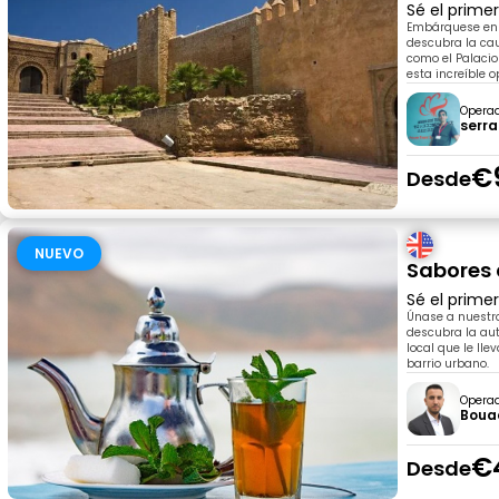
Sé el prime
Embárquese en 
descubra la ca
como el Palaci
esta increíble 
Opera
serr
€
Desde
NUEVO
Sabores 
Sé el prime
Únase a nuestro
descubra la au
local que le ll
barrio urbano.
Opera
Boua
€
Desde