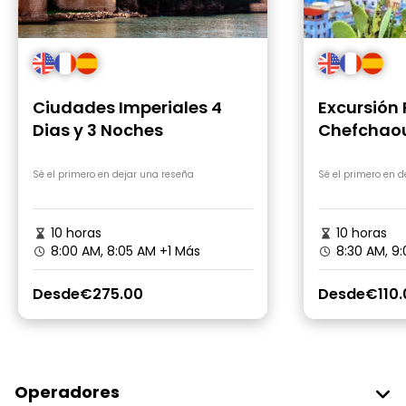
Ciudades Imperiales 4
Excursión
Dias y 3 Noches
Chefchaou
noche - Pu
Sé el primero en dejar una reseña
Sé el primero en 
10 horas
10 horas
8:00 AM, 8:05 AM
+1 Más
8:30 AM, 9
Desde
€275.00
Desde
€110.
Operadores