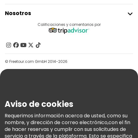
Unirse A Freetour
Nosotros
Acceder Como Proveedor
Destinos
Calificaciones y comentarios por
Programa De Afiliados
Acerca De Nosotros
Contacto
Grupos
© Freetour.com GmbH 2014-2026
Ayuda
Blog
Prensa
Seguridad Y Privacidad
Aviso de cookies
Términos E Información Legal
Política De Cookies
Requerimos información acerca de usted, como su
nombre, y dirección de correo electrónico,con el fin
Freetour Premios
de hacer reservas y cumplir con sus solicitudes de
Programa De Fidelidad
servicio a través de la plataforma. Esto se especifica