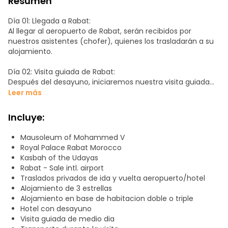
Resumen
Día 01: Llegada a Rabat:
Al llegar al aeropuerto de Rabat, serán recibidos por
nuestros asistentes (chofer), quienes los trasladarán a su
alojamiento.
Día 02: Visita guiada de Rabat:
Después del desayuno, iniciaremos nuestra visita guiada
por Rabat con un guía oficial. Comenzaremos explorando
Leer más
el Palacio Real de Rabat, apreciando sus detalles
interesantes. Luego, nos dirigiremos al Mausoleo de
Incluye:
Mohamed V para maravillarnos con este fantástico lugar
que encapsula la historia y artesanía marroquí, junto con
Mausoleum of Mohammed V
la Mezquita de Hassan, que guarda una rica historia.
Royal Palace Rabat Morocco
Visitaremos la antigua medina y sus calles, ofreciéndonos
Kasbah of the Udayas
una visión auténtica de cómo era la medina en el pasado.
Rabat - Sale intl. airport
Finalmente, exploraremos la Kasbah Oudaya y la Avenida
Traslados privados de ida y vuelta aeropuerto/hotel
Mohamed V. Concluida la visita, pasaremos la noche en
Alojamiento de 3 estrellas
Rabat.
Alojamiento en base de habitacion doble o triple
Hotel con desayuno
Día 03: Traslado al aeropuerto de Rabat:
Visita guiada de medio dia
Desayuno en el hotel y tiempo libre durante el día. A la