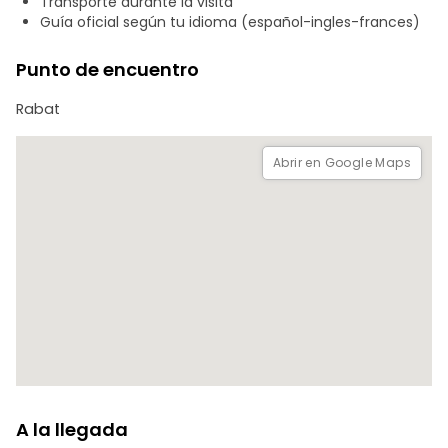
Transporte durante la visita
hora acordada, les proporcionaremos el traslado al
Guía oficial según tu idioma (español-ingles-frances)
aeropuerto de Rabat.
Punto de encuentro
Fin de nuestros servicios.
Rabat
Abrir en Google Maps
A la llegada