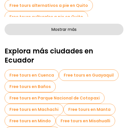
Free tours alternativos a pie en Quito
Free tours culturales a pie en Quito
Free tours a pie para familias en Quito
Mostrar más
Actividades deportivas en Quito
Explora más ciudades en
Tours fotográficos en Quito
Ecuador
Free Tour Leyendas y Misterios de Quito
Museos en Quito
Free tours en Cuenca
Free tours en Guayaquil
Free tour por el casco antiguo en Quito
Free tours en Baños
Tours mercados en Quito
Free tours en Parque Nacional de Cotopaxi
Tours de degustación locales en Quito
Free tours en Machachi
Free tours en Manta
Free tours de un día en Quito
Free tours en Mindo
Free tours en Misahualli