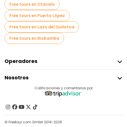
Tours en bicicleta en Quito
Free tours en Otavalo
Tours gastronómicos en Quito
Free tours en Puerto López
Free tours cerca Independence Square
Free tours en Lazo del Quilotoa
Free tours cerca Palacio Arzobispal
Free tours en Riobamba
Free tours cerca Yumbos Chocolate
Operadores
Unirse A Freetour
Nosotros
Acceder Como Proveedor
Destinos
Calificaciones y comentarios por
Programa De Afiliados
Acerca De Nosotros
Contacto
Grupos
© Freetour.com GmbH 2014-2026
Ayuda