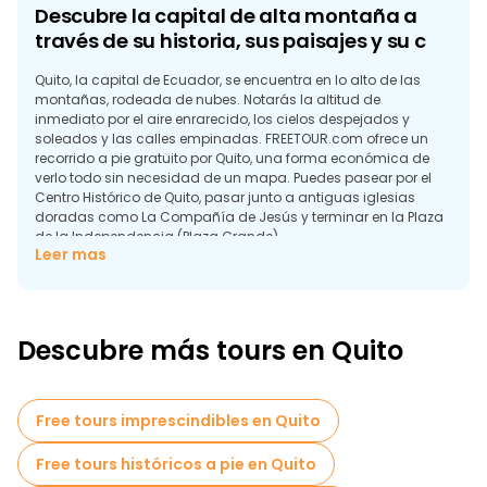
Descubre la capital de alta montaña a
través de su historia, sus paisajes y su c
Quito, la capital de Ecuador, se encuentra en lo alto de las
montañas, rodeada de nubes. Notarás la altitud de
inmediato por el aire enrarecido, los cielos despejados y
soleados y las calles empinadas. FREETOUR.com ofrece un
recorrido a pie gratuito por Quito, una forma económica de
verlo todo sin necesidad de un mapa. Puedes pasear por el
Centro Histórico de Quito, pasar junto a antiguas iglesias
doradas como La Compañía de Jesús y terminar en la Plaza
de la Independencia (Plaza Grande).
Leer mas
Por qué Quito es una ciudad para recorrer
a pie, con altitud y perspectiva
Algunas de las razones por las que pasear por Quito es una
Descubre más tours en Quito
experiencia única en comparación con muchas otras
capitales que visitarás a pie son:
Free tours imprescindibles en Quito
Free tours históricos a pie en Quito