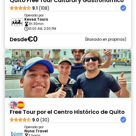
Quito Free Tour Cultural y Gastronomico
9.1
(108)
Operado por
Kevsa Tours
3h 30min
10:00 AM, 2:00 PM
€0
Desde
Basado en propinas
Free Tour por el Centro Histórico de Quito
9.0
(30)
Operado por
Nuna Travel
3 horas