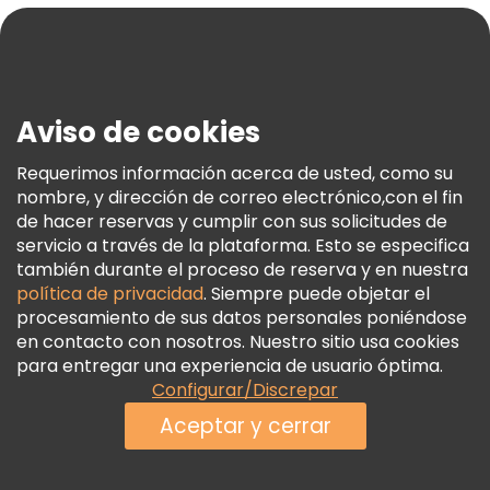
Blog
Prensa
Seguridad Y Privacidad
Aviso de cookies
Términos E Información Legal
Política De Cookies
Requerimos información acerca de usted, como su
nombre, y dirección de correo electrónico,con el fin
Freetour Premios
de hacer reservas y cumplir con sus solicitudes de
Programa De Fidelidad
servicio a través de la plataforma. Esto se especifica
también durante el proceso de reserva y en nuestra
política de privacidad
. Siempre puede objetar el
procesamiento de sus datos personales poniéndose
en contacto con nosotros. Nuestro sitio usa cookies
para entregar una experiencia de usuario óptima.
Configurar/Discrepar
Aceptar y cerrar