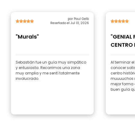
por Paul Gelb
Reseñado el Jul 01, 2026
"Murals"
"GENIAL 
CENTRO 
Sebastián fue un guía muy simpático
Al terminar e
y entusiasta. Recorrimos una zona
conocer sati
muy amplia y me sentí totalmente
centro histór
involucrado.
muuuuchos m
mejor forma d
buen guía que