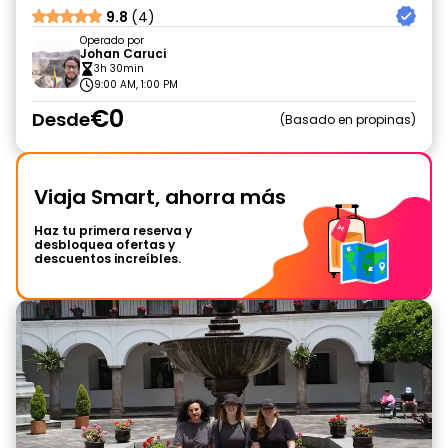
9.8
(4)
Operado por
Johan Caruci
3h 30min
9:00 AM, 1:00 PM
€0
Desde
Basado en propinas
Viaja Smart, ahorra más
Haz tu primera reserva y
desbloquea ofertas y
descuentos increíbles.