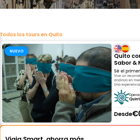
Todos los tours en Quito
NUEVO
Quito con
Sabor &
Sé el prime
Vive un recorrid
andinas en merc
Una experiencia
Opera
Quint
€
Desde
Viaja Smart, ahorra más