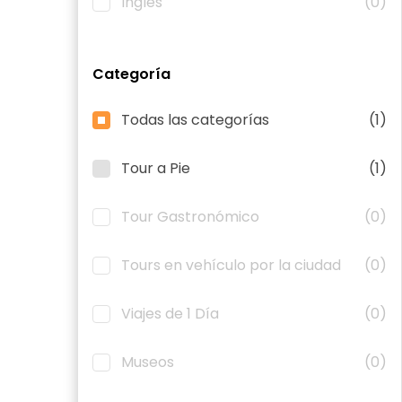
Inglés
(0)
Categoría
Todas las categorías
(1)
Tour a Pie
(1)
Tour Gastronómico
(0)
Tours en vehículo por la ciudad
(0)
Viajes de 1 Día
(0)
Museos
(0)