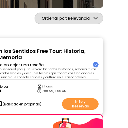
Ordenar por: Relevancia
 los Sentidos Free Tour: Historia,
 Memoria
ro en dejar una reseña
o sensorial por Quito. Explora fachadas históricas, saborea frutas
ados locales y descubre tesoros gastronómicos tradicionales.
 única que conecta sabores y cultura en el casco colonial.
2 horas
do por
i
9:00 AM, 11:00 AM
0
Info y
Basado en propinas
Reservas