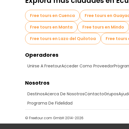
Explora más ciudades en Ec
Free tours en Cuenca
Free tours en Guayaq
Free tours en Manta
Free tours en Mindo
Free tours en Lazo del Quilotoa
Free tours
Operadores
Unirse A Freetour
Acceder Como Proveedor
Program
Nosotros
Destinos
Acerca De Nosotros
Contacto
Grupos
Ayud
Programa De Fidelidad
© Freetour.com GmbH 2014-2026