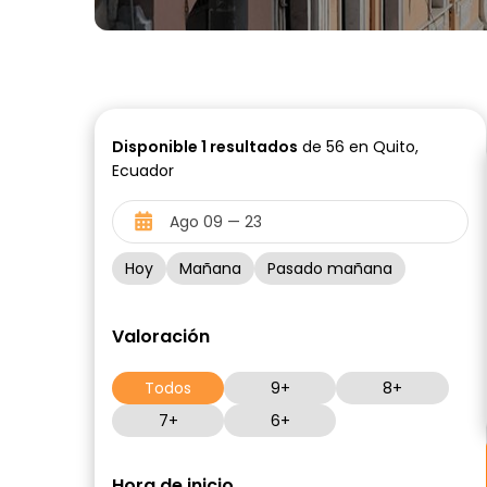
Disponible
1
resultados
de 56 en Quito,
Ecuador
Hoy
Mañana
Pasado mañana
Valoración
Todos
9+
8+
7+
6+
Hora de inicio