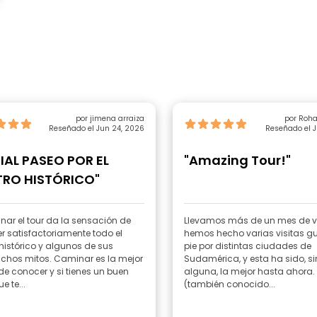
por jimena arraiza
por Roha
Reseñado el Jun 24, 2026
Reseñado el J
IAL PASEO POR EL
"Amazing Tour!"
RO HISTÓRICO"
inar el tour da la sensación de
Llevamos más de un mes de vi
r satisfactoriamente todo el
hemos hecho varias visitas g
histórico y algunos de sus
pie por distintas ciudades de
hos mitos. Caminar es la mejor
Sudamérica, y esta ha sido, s
e conocer y si tienes un buen
alguna, la mejor hasta ahora
e te...
(también conocido...