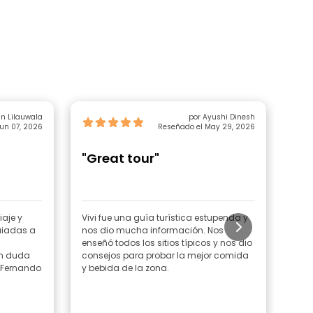
n Lilauwala
por Ayushi Dinesh
un 07, 2026
Reseñado el May 29, 2026
"Great tour"
"Qu
gr
aje y
Vivi fue una guía turística estupenda y
Un t
uiadas a
nos dio mucha información. Nos
cool
enseñó todos los sitios típicos y nos dio
Day
in duda
consejos para probar la mejor comida
. Fernando
y bebida de la zona.