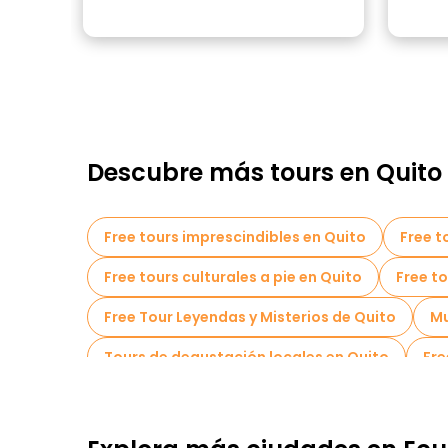
Descubre más tours en Quito
Free tours imprescindibles en Quito
Free t
Free tours culturales a pie en Quito
Free to
Free Tour Leyendas y Misterios de Quito
Mu
Tours de degustación locales en Quito
Fre
Free tours cerca Independence Square
Fre