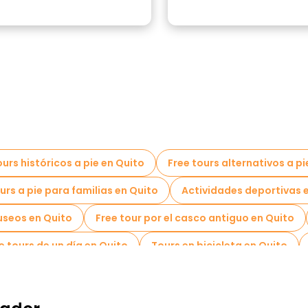
ours históricos a pie en Quito
Free tours alternativos a pi
urs a pie para familias en Quito
Actividades deportivas 
seos en Quito
Free tour por el casco antiguo en Quito
e tours de un día en Quito
Tours en bicicleta en Quito
e tours cerca Palacio Arzobispal
Free tours cerca Yumb