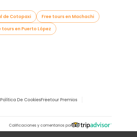
al de Cotopaxi
Free tours en Machachi
e tours en Puerto López
l
Política De Cookies
Freetour Premios
Calificaciones y comentarios por