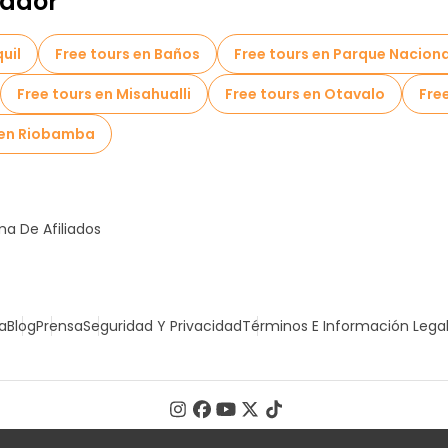
uador
uil
Free tours en Baños
Free tours en Parque Nacion
Free tours en Misahualli
Free tours en Otavalo
Fre
 en Riobamba
a De Afiliados
a
Blog
Prensa
Seguridad Y Privacidad
Términos E Información Lega