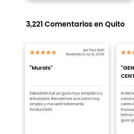
3,221 Comentarios en Quito
por Paul Gelb
Reseñado el Jul 01, 2026
"Murals"
"GEN
CENT
Sebastián fue un guía muy simpático y
Al term
entusiasta. Recorrimos una zona muy
conoce
amplia y me sentí totalmente
centro 
involucrado.
muuuuc
forma d
guía qu