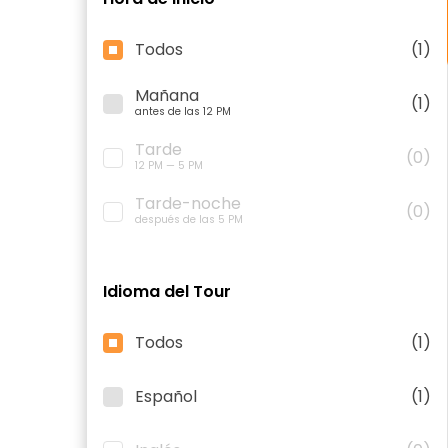
Todos
(1)
Mañana
(1)
antes de las 12 PM
Tarde
(0)
12 PM — 5 PM
Tarde-noche
(0)
después de las 5 PM
Idioma del Tour
Todos
(1)
Español
(1)