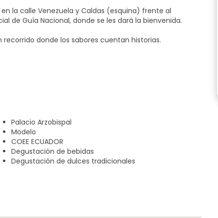
 en la calle Venezuela y Caldas (esquina) frente al
al de Guía Nacional, donde se les dará la bienvenida.
n recorrido donde los sabores cuentan historias.
o de los Andes.
o verde y descubre por qué somos el país bananero.
l maíz.
pciones para elegir.
Palacio Arzobispal
Modelo
toria y tradición.
COEE ECUADOR
Degustación de bebidas
Degustación de dulces tradicionales