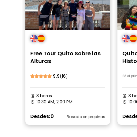
Free Tour Quito Sobre las
Quito
Alturas
Histo
9.9
(16)
Sé el pr
3 horas
3 ho
10:30 AM, 2:00 PM
10:0
Desde
€0
Desd
Basado en propinas