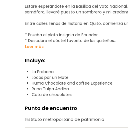
Estaré esperándote en la Basílica del Voto Nacional,
semáforo, llevaré puesto un sombrero y mi credenci
Entre calles llenas de historia en Quito, comienza u
* Prueba el plato insignia de Ecuador
* Descubre el cóctel favorito de los quiteños
* Disfruta del (cevichocho/fritada) sabor auténtic
Leer más
* Deléitate con deliciosas preparaciones de plátan
* Tradición envuelta en hojas descubre el legado de
Incluye:
* Experiencia de empanadas locales, aquí tienes 2 o
* Visita el túnel de los dulces.
La Probana
* Refréscate con un helado de sabor 100% quiteño.
Locos por un Mote
* Finalizamos con una bebida en un sitio lleno de his
Huma Chocolate and coffee Experience
Runa Tulpa Andina
Cata de chocolates
Punto de encuentro
Instituto metropolitano de patrimonio