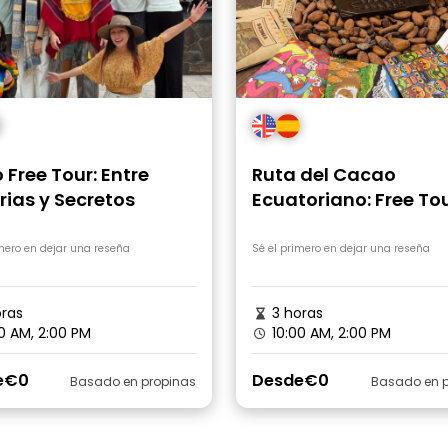
 Free Tour: Entre
Ruta del Cacao
rias y Secretos
Ecuatoriano: Free To
Sabor
imero en dejar una reseña
Sé el primero en dejar una reseña
ras
3 horas
0 AM, 2:00 PM
10:00 AM, 2:00 PM
e
€0
Desde
€0
Basado en propinas
Basado en p