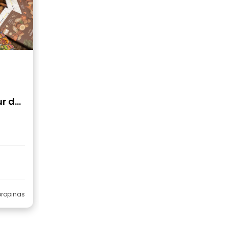
ur de
ropinas