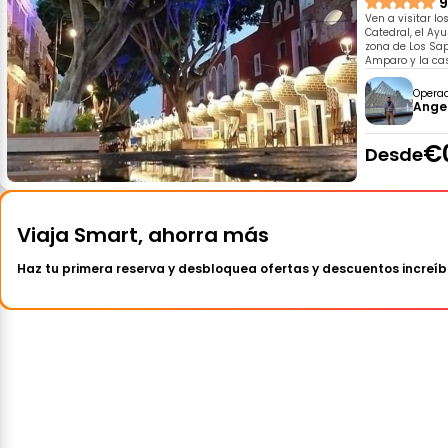
9
Ven a visitar l
Catedral, el Ayu
zona de Los Sa
Amparo y la ca
Opera
Ange
€
Desde
Viaja Smart, ahorra más
Haz tu primera reserva y desbloquea ofertas y descuentos increíb