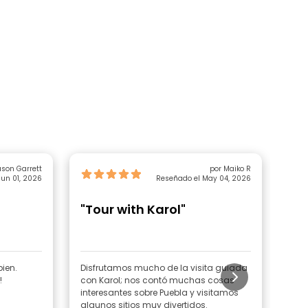
ason Garrett
por Maiko R
un 01, 2026
Reseñado el May 04, 2026
"Tour with Karol"
"Pu
An
He
ien.
Disfrutamos mucho de la visita guiada
Raqu
!
con Karol; nos contó muchas cosas
gui
interesantes sobre Puebla y visitamos
visi
algunos sitios muy divertidos.
cent