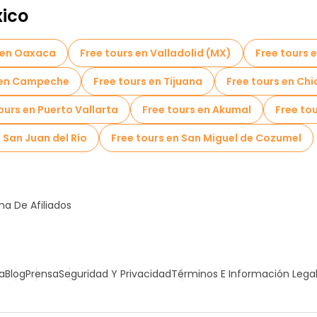
ico
 en Oaxaca
Free tours en Valladolid (MX)
Free tours 
 en Campeche
Free tours en Tijuana
Free tours en Chi
ours en Puerto Vallarta
Free tours en Akumal
Free to
 San Juan del Río
Free tours en San Miguel de Cozumel
a De Afiliados
a
Blog
Prensa
Seguridad Y Privacidad
Términos E Información Lega