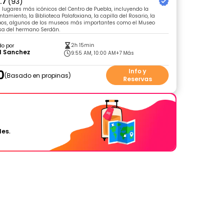
.7
(93)
os lugares más icónicos del Centro de Puebla, incluyendo la
ntamiento, la Biblioteca Palafoxiana, la capilla del Rosario, la
pos, algunos de los museos más importantes como el Museo
sa del hermano Serdán.
2h 15min
do por
l Sanchez
9:55 AM, 10:00 AM
+7 Más
0
Info y
Basado en propinas
Reservas
les.