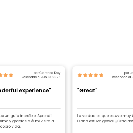
por Clarence Krey
por J
Reseñado el Jun 19, 2026
Reseñado el J
derful experience"
"Great"
ue un guía increíble. Aprendí
La verdad es que estuvo muy b
mo y gracias a él mi visita a
Diana estuvo genial. ¡¡Gracias!
cobró vida.