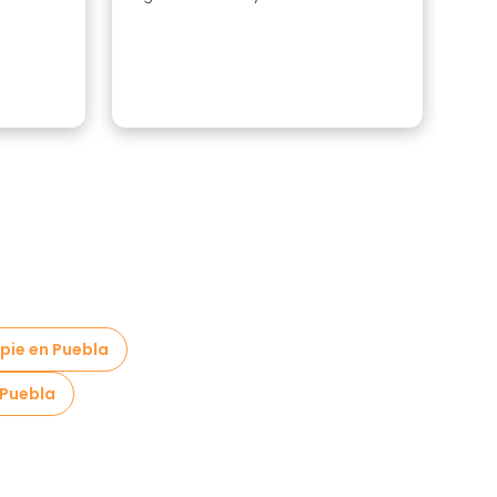
cono
most
 pie en Puebla
 Puebla