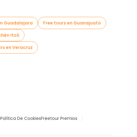
en Guadalajara
Free tours en Guanajuato
chén Itzá
urs en Veracruz
l
Política De Cookies
Freetour Premios