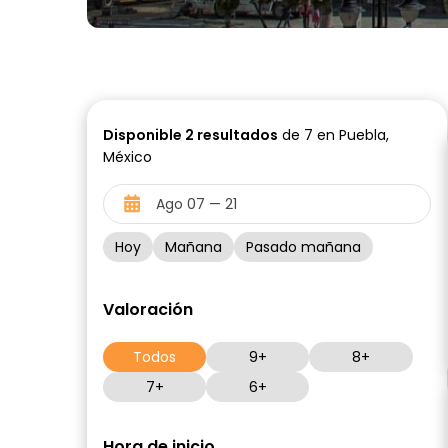
Disponible
2
resultados
de 7 en Puebla,
México
Hoy
Mañana
Pasado mañana
Valoración
Todos
9+
8+
7+
6+
Hora de inicio