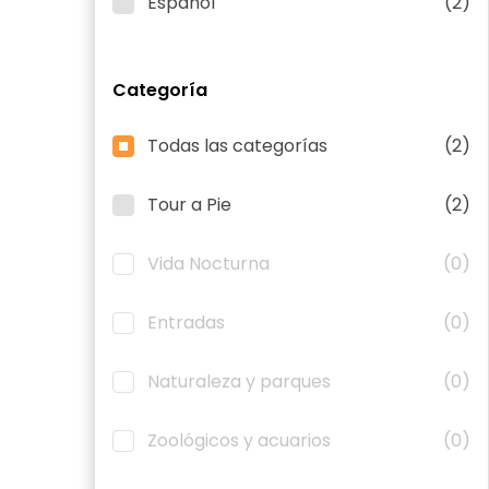
Español
(2)
Categoría
Todas las categorías
(2)
Tour a Pie
(2)
Vida Nocturna
(0)
Entradas
(0)
Naturaleza y parques
(0)
Zoológicos y acuarios
(0)