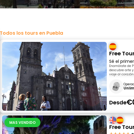
Todos los tours en Puebla
Free Tou
Sé el prime
Enamórate de Pu
descubre arte y
viaje al corazón
Opera
Unlim
€
Desde
MAS VENDIDO
Free Tou