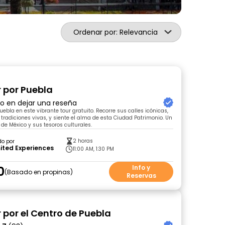
Ordenar por: Relevancia
r por Puebla
ro en dejar una reseña
ebla en este vibrante tour gratuito. Recorre sus calles icónicas,
 tradiciones vivas, y siente el alma de esta Ciudad Patrimonio. Un
 de México y sus tesoros culturales.
2 horas
do por
ited Experiences
11:00 AM, 1:30 PM
0
Info y
Basado en propinas
Reservas
r por el Centro de Puebla