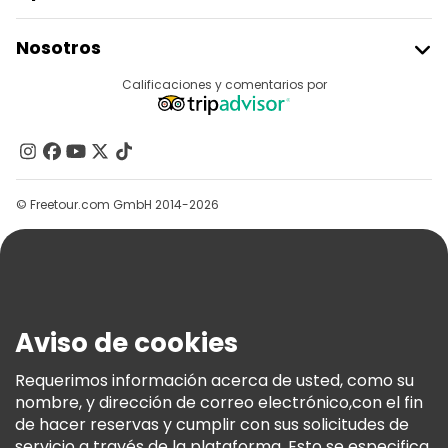
Free tours cerca Sinan Pasha Mosque
Unirse A Freetour
Free tours cerca Catholic Cathedral of Our Lady of Perpetual Succour
Nosotros
Acceder Como Proveedor
Free tours cerca Albanian League of Prizren
Destinos
Calificaciones y comentarios por
Programa De Afiliados
Acerca De Nosotros
Contacto
Grupos
© Freetour.com GmbH 2014-2026
Ayuda
Blog
Prensa
Seguridad Y Privacidad
Aviso de cookies
Términos E Información Legal
Política De Cookies
Requerimos información acerca de usted, como su
nombre, y dirección de correo electrónico,con el fin
Freetour Premios
de hacer reservas y cumplir con sus solicitudes de
Programa De Fidelidad
servicio a través de la plataforma. Esto se especifica