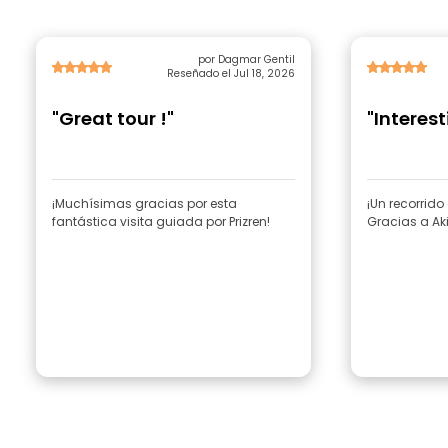
por Dagmar Gentil
Reseñado el Jul 18, 2026
"Great tour !"
"Interest
¡Muchísimas gracias por esta
¡Un recorrid
fantástica visita guiada por Prizren!
Gracias a Aki