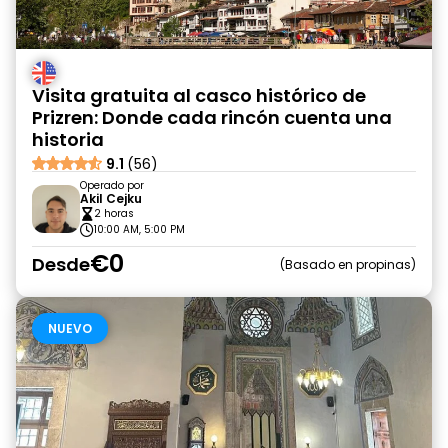
Visita gratuita al casco histórico de
Prizren: Donde cada rincón cuenta una
historia
9.1
(56)
Operado por
Akil Cejku
2 horas
10:00 AM, 5:00 PM
€0
Desde
Basado en propinas
NUEVO