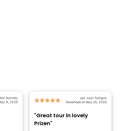
Will Hambly
por Juan Torrejon
ay 31, 2026
Reseñado el May 25, 2026
"Great tour in lovely
"G
Prizen"