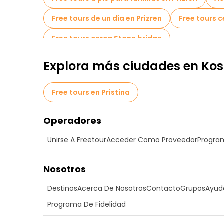
Free tours de un día en Prizren
Free tours 
Free tours cerca Stone bridge
Explora más ciudades en Ko
Free tours en Pristina
Operadores
Unirse A Freetour
Acceder Como Proveedor
Program
Nosotros
Destinos
Acerca De Nosotros
Contacto
Grupos
Ayud
Programa De Fidelidad