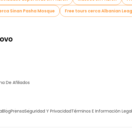
cerca Sinan Pasha Mosque
Free tours cerca Albanian Leag
sovo
a De Afiliados
a
Blog
Prensa
Seguridad Y Privacidad
Términos E Información Lega