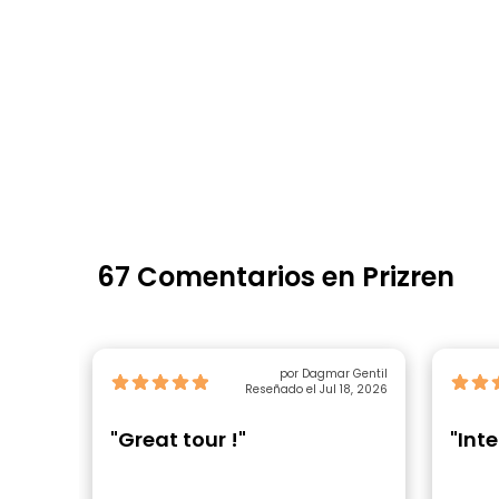
67 Comentarios en Prizren
por Dagmar Gentil
Reseñado el Jul 18, 2026
"Great tour !"
"Int