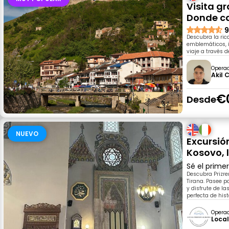
Visita gr
Donde ca
9
Descubra la ric
emblemáticos, 
viaje a través 
Opera
Akil 
€
Desde
NUEVO
Excursión
Kosovo, l
Sé el prime
Descubra Prizre
Tirana. Pasee p
y disfrute de l
perfecta de hist
Opera
Local