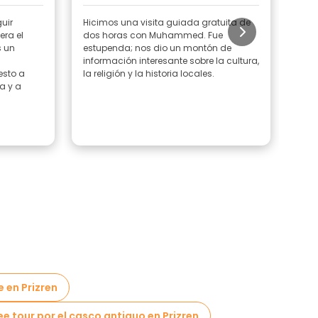
uir
Hicimos una visita guiada gratuita de
¡Un 
ra el
dos horas con Muhammed. Fue
serv
s un
estupenda; nos dio un montón de
información interesante sobre la cultura,
esto a
la religión y la historia locales.
a y a
e en Prizren
ee tour por el casco antiguo en Prizren