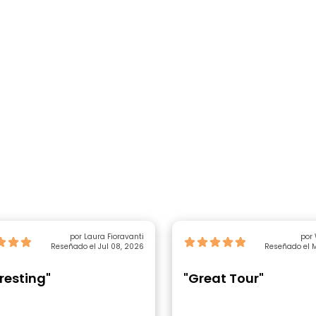
por Laura Fioravanti
por 
Reseñado el Jul 08, 2026
Reseñado el M
eresting"
"Great Tour"