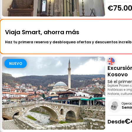
€75.0
Viaja Smart, ahorra más
Haz tu primera reserva y desbloquea ofertas y descuentos increíb
NUEVO
Excursión
Kosovo
Sé el prime
Explore Prizren
históricas e im
historia, cultu
Opera
Semin
€
Desde