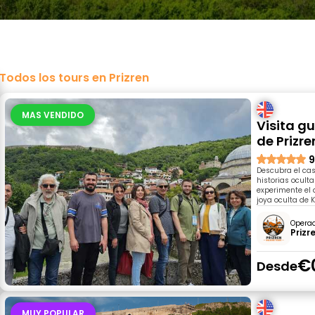
Todos los tours en Prizren
MAS VENDIDO
Visita g
de Prizre
9
Descubra el casc
historias ocult
experimente el 
joya oculta de 
Opera
Prizr
€
Desde
MUY POPULAR