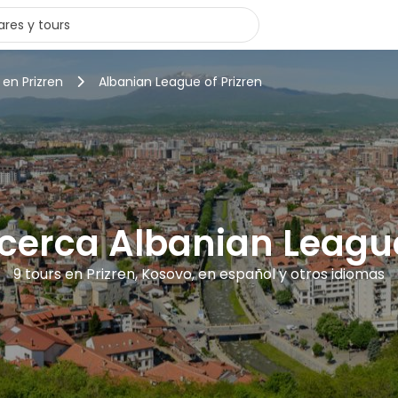
 en Prizren
Albanian League of Prizren
 cerca Albanian League
9 tours en Prizren, Kosovo, en español y otros idiomas