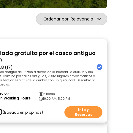
Ordenar por: Relevancia
uiada gratuita por el casco antiguo
n
.8
(17)
o antiguo de Prizren a través de la historia, la cultura y las
as. Camine por calles antiguas, visite lugares emblemáticos y
auténtico espíritu de la ciudad con un guía local. Descubra la
Kosovo.
2 horas
do por
en Walking Tours
10:00 AM, 5:00 PM
0
Info y
Basado en propinas
Reservas