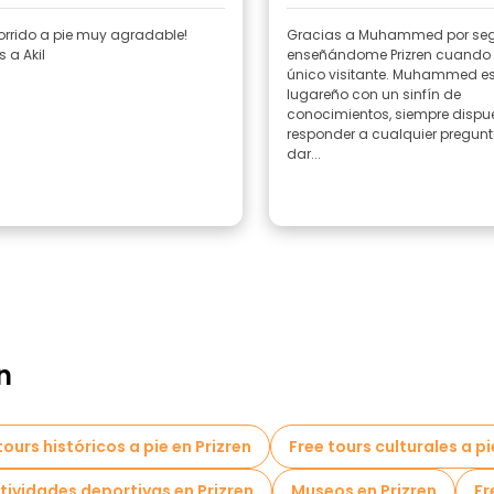
orrido a pie muy agradable!
Gracias a Muhammed por seg
 a Akil
enseñándome Prizren cuando e
único visitante. Muhammed e
lugareño con un sinfín de
conocimientos, siempre dispu
responder a cualquier pregunt
dar...
n
tours históricos a pie en Prizren
Free tours culturales a pi
tividades deportivas en Prizren
Museos en Prizren
Fr