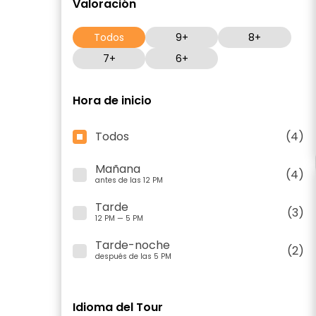
Valoración
Todos
9+
8+
7+
6+
Hora de inicio
Todos
(4)
Mañana
(4)
antes de las 12 PM
Tarde
(3)
12 PM — 5 PM
Tarde-noche
(2)
después de las 5 PM
Idioma del Tour