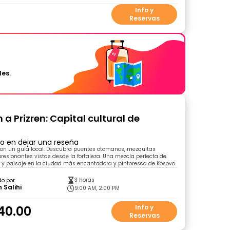
0
Info y
Reservas
les.
 a Prizren: Capital cultural de
ro en dejar una reseña
 con un guía local. Descubra puentes otomanos, mezquitas
presionantes vistas desde la fortaleza. Una mezcla perfecta de
ra y paisaje en la ciudad más encantadora y pintoresca de Kosovo.
3 horas
do por
 Salihi
9:00 AM, 2:00 PM
40.00
Info y
Reservas