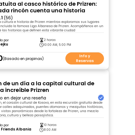
atuita al casco histórico de Prizren:
da rincón cuenta una historia
.1
(56)
a cultura e historia de Prizren mientras exploramos sus lugares
incluida la famosa Liga Albanesa de Prizren. Acompáñenos en un
de las historias que definen esta vibrante ciudad
2 horas
do por
Cejku
10:00 AM, 5:00 PM
0
Info y
Basado en propinas
Reservas
 de un día a la capital cultural de
a increíble Prizren
ro en dejar una reseña
n, el corazón cultural de Kosovo, en esta excursión gratuita desde
or calles adoquinadas, puentes otomanos y mezquitas históricas,
as vistas panorámicas desde la fortaleza de Prizren, una mezcla
oria, cultura y belleza paisajística.
10 horas
do por
 Friends Albania
8:00 AM