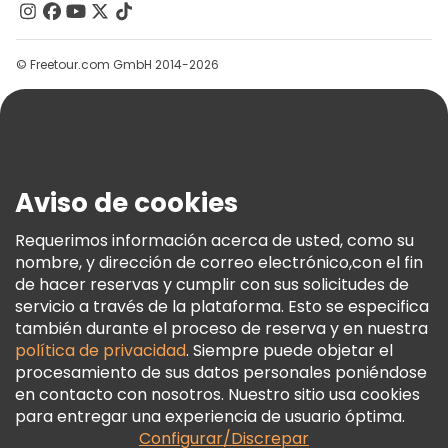
Tours Navideños en Praga
Contacto
Grupos
Free tours de un día en Praga
© Freetour.com GmbH 2014-2026
Ayuda
Free tours nocturnos a pie en Praga
Blog
Tours en bicicleta en Praga
Prensa
Tours gastronómicos en Praga
Seguridad Y Privacidad
Aviso de cookies
Términos E Información Legal
Free tours cerca Prague Castle
Política De Cookies
Requerimos información acerca de usted, como su
Free tours cerca Old Town Square
nombre, y dirección de correo electrónico,con el fin
Freetour Premios
de hacer reservas y cumplir con sus solicitudes de
Free tours cerca Charles Bridge
Programa De Fidelidad
servicio a través de la plataforma. Esto se especifica
también durante el proceso de reserva y en nuestra
política de privacidad
. Siempre puede objetar el
procesamiento de sus datos personales poniéndose
en contacto con nosotros. Nuestro sitio usa cookies
para entregar una experiencia de usuario óptima.
Configurar/Discrepar