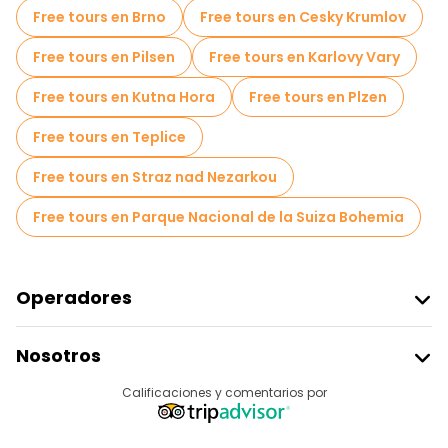
Tours autoguiados en Praga
Free tours en Brno
Free tours en Cesky Krumlov
Juegos de escape en Praga
Free tours en Pilsen
Free tours en Karlovy Vary
Free Tours sobre la Guerra en Praga
Free tours en Kutna Hora
Free tours en Plzen
Free tours de juderías en Praga
Free tours en Teplice
Tickets de entrada en Praga
Cruceros en Praga
Free tours en Straz nad Nezarkou
Free Tour Leyendas y Misterios de Praga
Free tours en Parque Nacional de la Suiza Bohemia
Museos en Praga
Free tour por el casco antiguo en Praga
Operadores
Tours para grupos pequeños en Praga
Unirse A Freetour
Nosotros
Acceder Como Proveedor
Tours mercados en Praga
Destinos
Calificaciones y comentarios por
Programa De Afiliados
Tours de degustación locales en Praga
Acerca De Nosotros