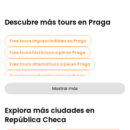
Descubre más tours en Praga
Free tours imprescindibles en Praga
Free tours históricos a pie en Praga
Free tours alternativos a pie en Praga
Free tours culturales a pie en Praga
Free tours de arte a pie en Praga
Mostrar más
Free tours a pie para familias en Praga
Explora más ciudades en
Tours de Pub Crawl en Praga
República Checa
Actividades deportivas en Praga