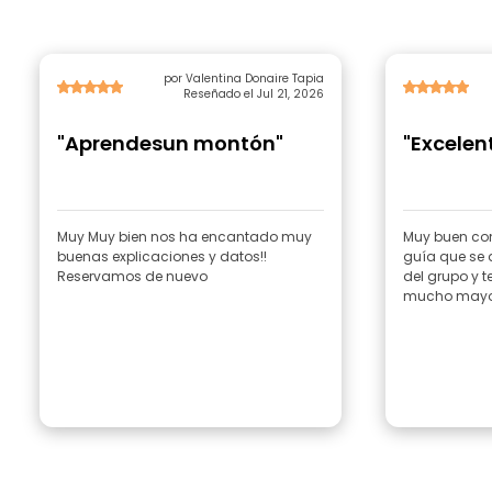
por Valentina Donaire Tapia
Reseñado el Jul 21, 2026
"Aprendesun montón"
"Excelent
Muy Muy bien nos ha encantado muy
Muy buen cont
buenas explicaciones y datos!!
guía que se 
Reservamos de nuevo
del grupo y 
mucho mayor 