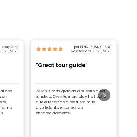
 Jessy Zeng
por PENGHSUAN CHANG
ul 20, 2026
Reseñado el Jul 20, 2026
"Great tour guide"
"V
LG
us
ial con
¡Muchísimas gracias a nuestro guía
El g
o un
turístico, Olive! Es increíble y ha hecho
Wenc
ral,
que el recorrido a pie fuera muy
cent
a forma
divertido. ¡Lo recomiendo
de l
an
encarecidamente!
pers
desd