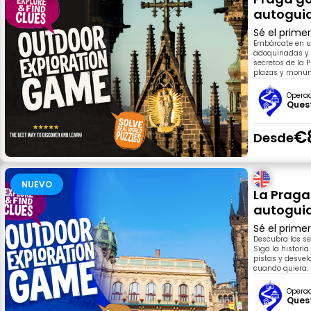
autogui
Sé el prime
Embárcate en u
adoquinadas y s
secretos de la 
plazas y monume
Opera
Ques
€
Desde
NUEVO
La Praga
autogui
Sé el prime
Descubra los se
Siga la histori
pistas y desvel
cuando quiera.
Opera
Ques