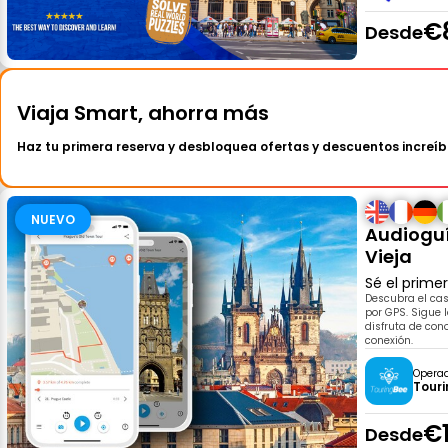
€
Desde
Viaja Smart, ahorra más
Haz tu primera reserva y desbloquea ofertas y descuentos increíb
NUEVO
Audioguí
Vieja
Sé el prime
Descubra el ca
por GPS. Sigue l
disfruta de con
conexión.
Opera
Tour
€
Desde