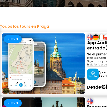
Todos los tours en Praga
NUEVO
App Audi
entrada
Sé el prime
Explore el Casti
Sigue el mapa d
historia, la arq
Opera
Tour
€
Desde
NUEVO
Praga gó