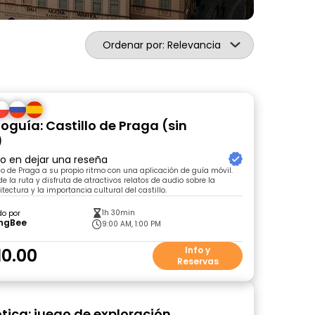
Ordenar por: Relevancia
oguía: Castillo de Praga (sin
)
ro en dejar una reseña
llo de Praga a su propio ritmo con una aplicación de guía móvil.
e la ruta y disfruta de atractivos relatos de audio sobre la
uitectura y la importancia cultural del castillo.
1h 30min
do por
ingBee
9:00 AM, 1:00 PM
10.00
Info y
Reservas
tica: juego de exploración