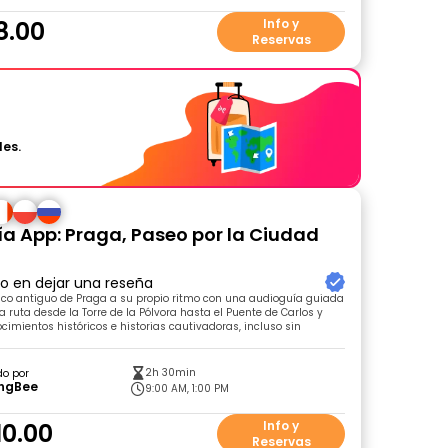
8.00
Info y
Reservas
les.
a App: Praga, Paseo por la Ciudad
ro en dejar una reseña
sco antiguo de Praga a su propio ritmo con una audioguía guiada
a ruta desde la Torre de la Pólvora hasta el Puente de Carlos y
ocimientos históricos e historias cautivadoras, incluso sin
2h 30min
do por
ingBee
9:00 AM, 1:00 PM
10.00
Info y
Reservas