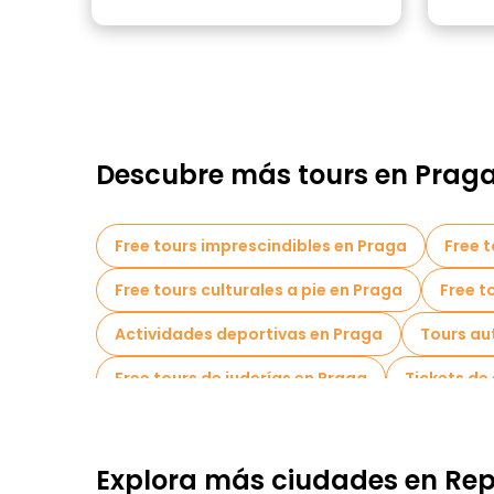
Descubre más tours en Prag
Free tours imprescindibles en Praga
Free t
Free tours culturales a pie en Praga
Free t
Actividades deportivas en Praga
Tours au
Free tours de juderías en Praga
Tickets de
Free tour por el casco antiguo en Praga
To
Tours de degustación locales en Praga
To
Explora más ciudades en Re