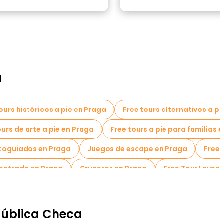
a
ours históricos a pie en Praga
Free tours alternativos a p
ours de arte a pie en Praga
Free tours a pie para familias
toguiados en Praga
Juegos de escape en Praga
Free
 entrada en Praga
Cruceros en Praga
Free Tour Leyen
urs para grupos pequeños en Praga
Tours mercados en 
urs Navideños en Praga
Free tours de un día en Praga
pública Checa