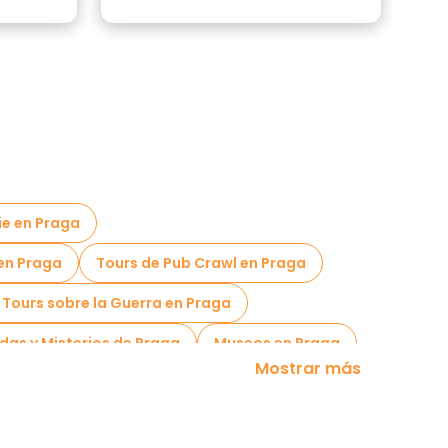
ie en Praga
 en Praga
Tours de Pub Crawl en Praga
 Tours sobre la Guerra en Praga
das y Misterios de Praga
Museos en Praga
Mostrar más
Praga
Free tours nocturnos a pie en Praga