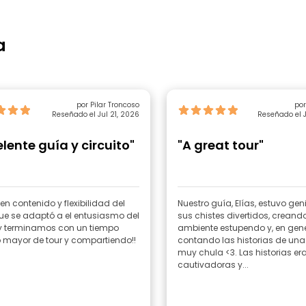
a
por Pilar Troncoso
por
Reseñado el Jul 21, 2026
Reseñado el J
elente guía y circuito"
"A great tour"
n contenido y flexibilidad del
Nuestro guía, Elías, estuvo gen
ue se adaptó a el entusiasmo del
sus chistes divertidos, creand
y terminamos con un tiempo
ambiente estupendo y, en gene
mayor de tour y compartiendo!!
contando las historias de un
muy chula <3. Las historias er
cautivadoras y...