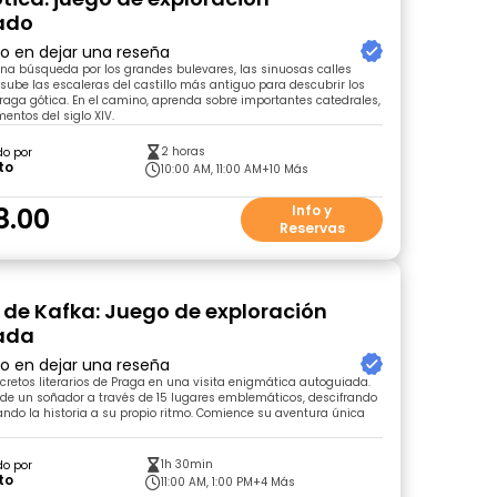
ado
ro en dejar una reseña
na búsqueda por los grandes bulevares, las sinuosas calles
ube las escaleras del castillo más antiguo para descubrir los
Praga gótica. En el camino, aprenda sobre importantes catedrales,
ntos del siglo XIV.
2 horas
do por
to
10:00 AM, 11:00 AM
+10 Más
8.00
Info y
Reservas
 de Kafka: Juego de exploración
ada
ro en dejar una reseña
cretos literarios de Praga en una visita enigmática autoguiada.
a de un soñador a través de 15 lugares emblemáticos, descifrando
ando la historia a su propio ritmo. Comience su aventura única
1h 30min
do por
to
11:00 AM, 1:00 PM
+4 Más