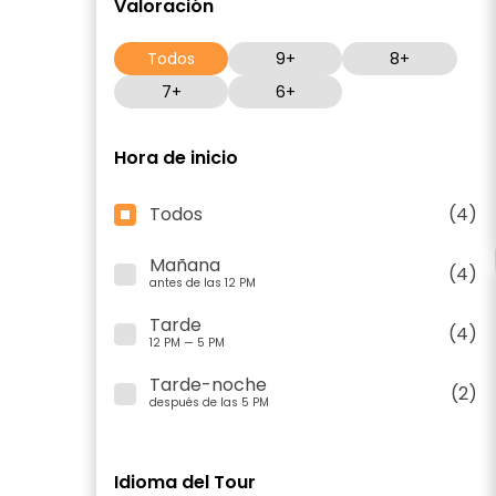
Valoración
Todos
9+
8+
7+
6+
Hora de inicio
Todos
(4)
Mañana
(4)
antes de las 12 PM
Tarde
(4)
12 PM — 5 PM
Tarde-noche
(2)
después de las 5 PM
Idioma del Tour