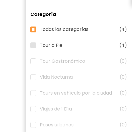
Categoría
Todas las categorías
(4)
Tour a Pie
(4)
Tour Gastronómico
(0)
Vida Nocturna
(0)
Tours en vehículo por la ciudad
(0)
Viajes de 1 Día
(0)
Pases urbanos
(0)